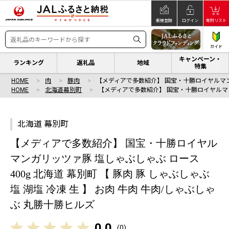
新規登録
ログイン
寄附リスト
ガイド
キャンペーン・
ランキング
返礼品
地域
特集
HOME
肉
豚肉
【メディアで多数紹介】 国宝・十勝ロイヤルマ
HOME
北海道幕別町
【メディアで多数紹介】 国宝・十勝ロイヤルマ
北海道 幕別町
【メディアで多数紹介】 国宝・十勝ロイヤル
マンガリッツァ豚 塩しゃぶしゃぶ ロース
400g 北海道 幕別町 【 豚肉 豚 しゃぶしゃぶ
塩 湖塩 冷凍 生 】 お肉 牛肉 牛肉/しゃぶしゃ
ぶ 丸勝十勝ヒルズ
0.0
(
0
)