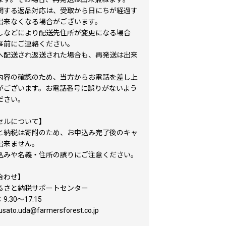
関する返品対応は、受取から日にちが経過す
出来なくなる場合がございます。
しなどにより配送先住所が変更になる場合
事前にご連絡ください。
へ配送され返送された場合も、再発送は出来
。
内容の確認のため、当方からお電話を差し上
がございます。お電話番号に誤りがないよう
ださい。
セルについて】
と納税は寄附のため、お申込み完了後のキャ
出来ません。
込みや名義・住所の誤りにご注意ください。
合わせ】
るさと納税サポートセンター
:30～17:15
sato.uda@farmersforest.co.jp