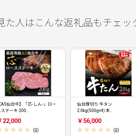
見た人はこんな返礼品もチェッ
【A5仙台牛】「芯-しん-」ロー
仙台厚切り 牛タン
ステーキ 200…
2.0kg(500g×4) 本…
￥22,000
￥56,000
(
0
)
(
0
)