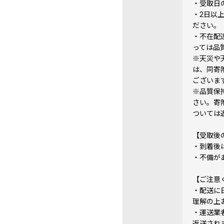
・受取日
・2日以
ださい
・不在配
っては品
※天災や
は、同寄
ございま
※品質保
さい。寄
ついては
【受取後
・到着後
・不備が
【ご注意
・配送に
理解の上
・運送業
返送され