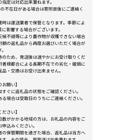
の指定は対応出来兼ねます。
上の不在日がある場合は寄附直後にご連絡く
。
達時は運送業者で保管となります。季節によ
質に影響する場合がございます。
天候不順等により農作物が収穫できない場合
附額の返礼品から再度お選びいただく場合が
す。
持のため、発送後は速やかにお受け取りくだ
附者様都合による長期不在での劣化・破損に
返品・交換はお受け出来ません。
のお願い】
はすぐに返礼品の状態をご確認ください。
ある場合は受取日のうちにご連絡ください。
ください】
日数がかかる地域の方は、お礼品の内容をご
お申込みください。
者の保管期限を過ぎた場合、返礼品は当方へ
ます。その場合、再発送は出来兼ねます。