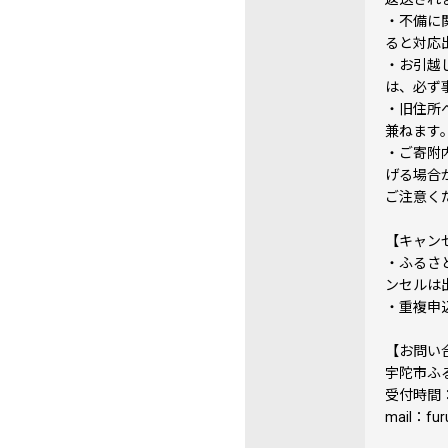
・不備に
ると対応
・お引越
は、必ず
・旧住所
兼ねます
・ご寄附
げる場合
ご注意く
【キャン
・ふるさ
ンセルは
・重複申
【お問い
宇陀市ふ
受付時間：9
mail：furu