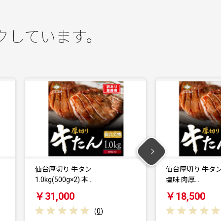
クしています。
仙台厚切り 牛タン
仙台厚切り 牛タン 
1.0kg(500g×2) 本…
塩味 肉厚…
￥31,000
￥18,500
(
0
)