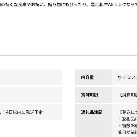
家庭の特別な食卓やお祝い、贈り物にもぴったり。黒毛和牛A5ランクな
内容量
ウデ ミスジ
賞味期限
【消費期限
、14日以内に発送予定
返礼品注記
【発送に
・返礼品
・複数お
着日が前