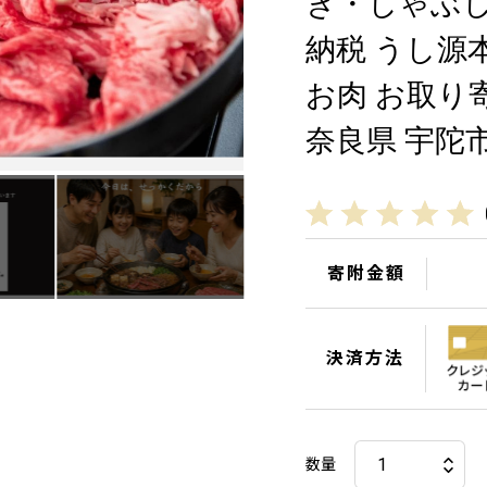
き・しゃぶし
納税 うし源本
お肉 お取り
奈良県 宇陀
寄附金額
決済方法
数量