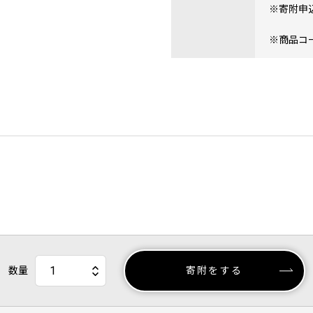
※寄附申
※商品コード
数量
寄附をする