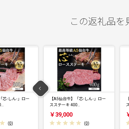
この返礼品を
「芯-しん-」ロー
【A5仙台牛】「芯-しん-」ロー
0…
スステーキ 400…
ス
￥39,000
(
0
)
(
0
)