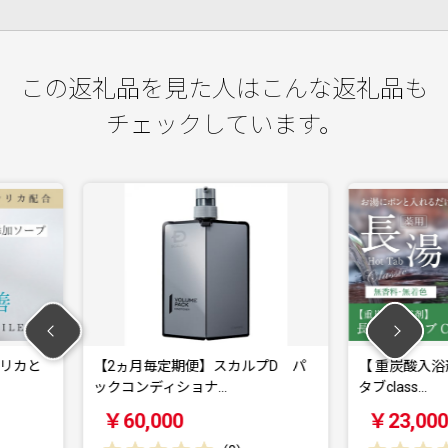
この返礼品を見た人はこんな返礼品も
チェックしています。
期便】スカルプD パ
【 重炭酸入浴剤 】 薬用長湯ホット
ショナ…
タブclass…
0
￥23,000