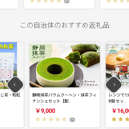
(
0
)
(
0
)
この自治体のおすすめ返礼品
岡抹茶バウムクーヘン・抹茶フィ
レンジで1分 野菜をMOTTO ス
ンシェセット【配…
8個 セッ…
￥9,000
￥16,000
(
0
)
(
1
)