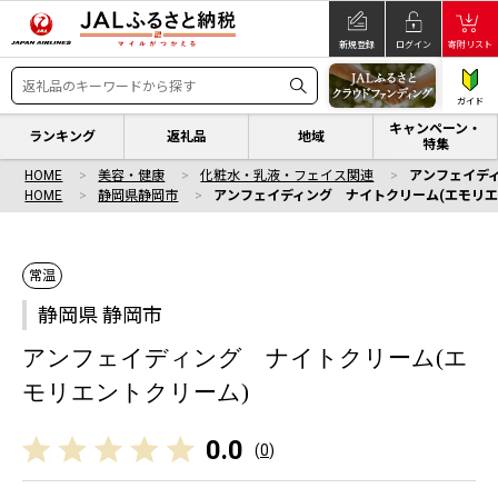
新規登録
ログイン
寄附リスト
ガイド
キャンペーン・
ランキング
返礼品
地域
特集
HOME
美容・健康
化粧水・乳液・フェイス関連
アンフェイデ
HOME
静岡県静岡市
アンフェイディング ナイトクリーム(エモリエ
常温
静岡県 静岡市
アンフェイディング ナイトクリーム(エ
モリエントクリーム)
0.0
(
0
)