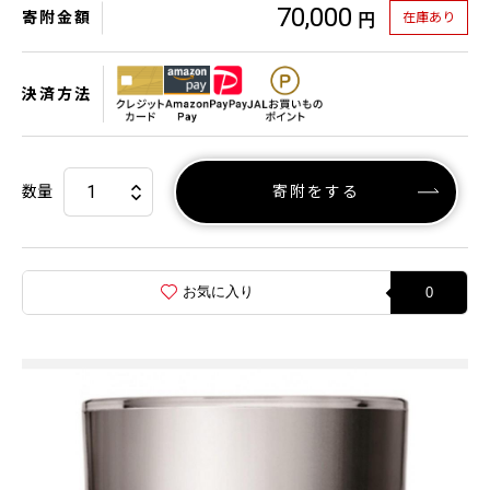
70,000
寄附金額
在庫あり
円
決済方法
数量
寄附をする
お気に入り
0