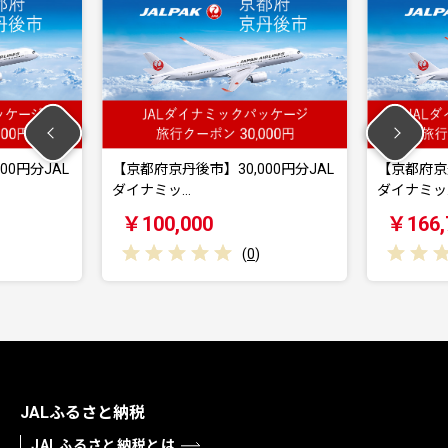
京丹後市】30,000円分JAL
【京都府京丹後市】50,000円分JAL
ミッ…
ダイナミッ…
0,000
￥166,700
(
0
)
(
0
)
JALふるさと納税
JALふるさと納税とは