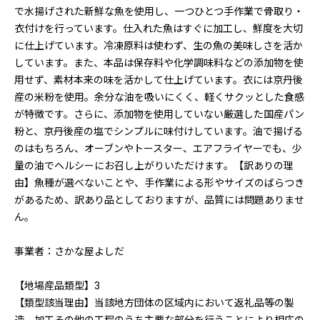
で水揚げされた新鮮な魚を使用し、一つひとつ手作業で骨取り・
衣付けを行っています。仕入れた魚はすぐに加工し、鮮度を大切
に仕上げています。冷凍原料は使わず、生の魚の美味しさを活か
しています。また、本品は保存料や化学調味料などの添加物を使
用せず、素材本来の味を活かして仕上げています。衣には京丹後
産の米粉を使用。余分な油を吸いにくく、軽くサクッとした食感
が特徴です。さらに、添加物を使用していない厳選した国産パン
粉と、京丹後産の塩でシンプルに味付けしています。油で揚げる
のはもちろん、オーブンやトースター、エアフライヤーでも、少
量の油でヘルシーにお召し上がりいただけます。【訳ありの理
由】魚種が選べないことや、手作業による形やサイズのばらつき
があるため、訳あり品としておりますが、品質には問題ありませ
ん。
事業者：さかな屋よしだ
【地場産品類型】3
【類型該当理由】当該地方団体の区域内において返礼品等の製