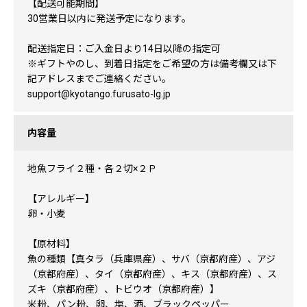
【配送可能期間】
30営業日以内に発送予定になります。
配送指定日：ご入金日より14日以降の指定可
※ギフトやのし、到着日指定をご希望の方は備考欄又は下
記アドレスまでご連絡ください。
support@kyotango.furusato-lg.jp
内容量
地魚フライ２種・各２切×２Ｐ
【アレルギー】
卵・小麦
【原材料】
魚の種類【真タラ（兵庫県産）、サバ（京都府産）、アジ
（京都府産）、タイ（京都府産）、キス（京都府産）、ス
ズキ（京都府産）、トビウオ（京都府産）】
米粉、パン粉、卵、塩、酒、ブラックペッパー