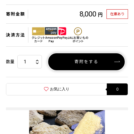
8,000
寄附金額
在庫あり
円
決済方法
数量
寄附をする
お気に入り
0