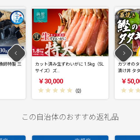
み生ずわいがに 1.5kg（5L
カツオのタタキ 藁焼きカツオ 5kg
ズ…
漬け丼 タタ…
,000
￥50,000
(
0
)
(
0
)
この自治体のおすすめ返礼品