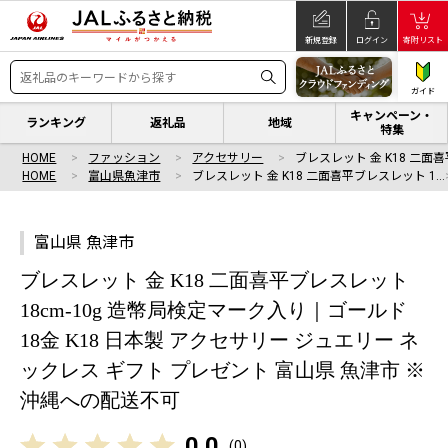
新規登録
ログイン
寄附リスト
ガイド
キャンペーン・
ランキング
返礼品
地域
特集
HOME
ファッション
アクセサリー
ブレスレット 金 K18 二面
HOME
富山県魚津市
ブレスレット 金 K18 二面喜平ブレスレット 1…
富山県 魚津市
ブレスレット 金 K18 二面喜平ブレスレット
18cm-10g 造幣局検定マーク入り｜ゴールド
18金 K18 日本製 アクセサリー ジュエリー ネ
ックレス ギフト プレゼント 富山県 魚津市 ※
沖縄への配送不可
0.0
(
0
)