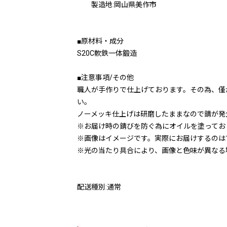
製造地:岡山県美作市
■原材料・成分
S20C軟鉄一体鍛造
■注意事項/その他
職人が手作りで仕上げております。その為、僅
い。
ノーメッキ仕上げは研磨したままなので錆が発
※お届け時の錆びを防ぐ為にオイルを塗ってお
※画像はイメージです。実際にお届けするのは
※光の当たり具合により、画像と色味が異なる
配送種別:通常