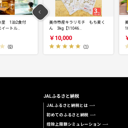
里 1泊2食付
美作市産キラリモチ もち麦く
スイートル…
ん 3kg【11046…
1
￥10,000
(
0
)
(
1
)
JALふるさと納税
JALふるさと納税とは
初めてのふるさと納税
控除上限額シミュレーション