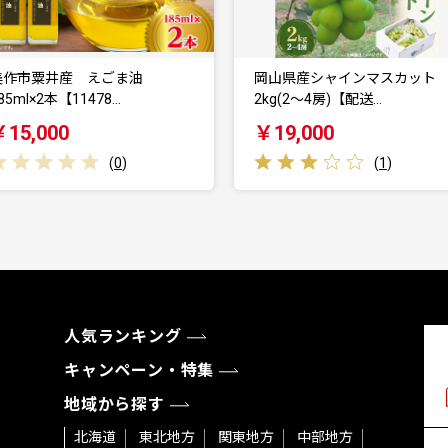
美作市粟井産 えごま油
岡山県産シャインマスカット
85ml×2本【11478…
2kg(2〜4房)【配送…
￥15,000
￥19,000
(
0
)
(
1
)
人気ランキング
キャンペーン・特集
地域から探す
北海道
東北地方
関東地方
中部地方