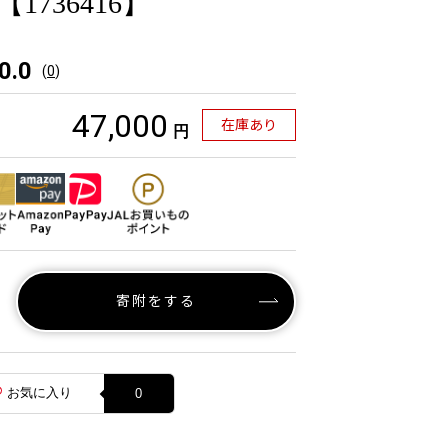
1736416】
0.0
(
0
)
47,000
在庫あり
円
寄附をする
お気に入り
0