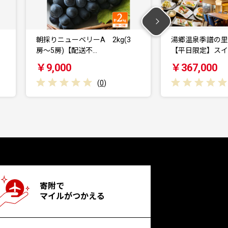
朝採りニューベリーA 2kg(3
湯郷温泉季譜の里
房〜5房)【配送不…
【平日限定】スイ
￥9,000
￥367,000
(
0
)
寄附で
マイルがつかえる