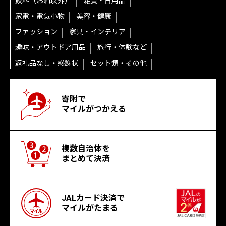
飲料（お酒以外）
雑貨・日用品
家電・電気小物
美容・健康
ファッション
家具・インテリア
趣味・アウトドア用品
旅行・体験など
返礼品なし・感謝状
セット類・その他
寄附で
マイルがつかえる
複数自治体を
まとめて決済
JALカード決済で
マイルがたまる