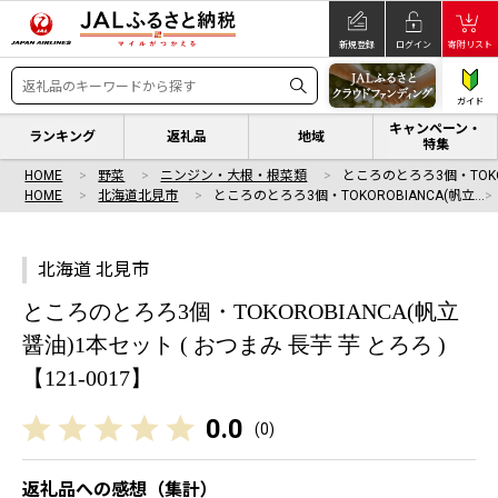
新規登録
ログイン
寄附リスト
ガイド
キャンペーン・
ランキング
返礼品
地域
特集
HOME
野菜
ニンジン・大根・根菜類
ところのとろろ3個・TOKO
HOME
北海道北見市
ところのとろろ3個・TOKOROBIANCA(帆立…
北海道 北見市
ところのとろろ3個・TOKOROBIANCA(帆立
醤油)1本セット ( おつまみ 長芋 芋 とろろ )
【121-0017】
0.0
(
0
)
返礼品への感想（集計）