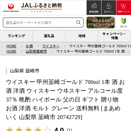
新規登録
ログイン
寄附リスト
ガイド
キャンペーン・
ランキング
返礼品
地域
特集
HOME
お酒
ウイスキー
ウイスキー 甲州韮崎ゴールド 700ml 1
HOME
山梨県韮崎市
ウイスキー 甲州韮崎ゴールド 700ml 1本 酒…
山梨県 韮崎市
ウイスキー 甲州韮崎ゴールド 700ml 1本 酒 お
酒 洋酒 ウィスキー ウヰスキー アルコール度
37％ 晩酌 ハイボール 父の日 ギフト 贈り物
お酒 洋酒 モルト グレーン 送料無料 [まあめ
いく 山梨県 韮崎市 20742729]
4.0
(
1
)