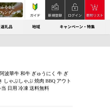
ガイド
新規登録
ログイン
寄附リスト
返礼品
地域
キャンペーン・特集
級 阿波華牛 和牛 ぎゅうにく 牛 ぎ
き しゃぶしゃぶ 焼肉 BBQ アウト
弁当 日用 冷凍 送料無料