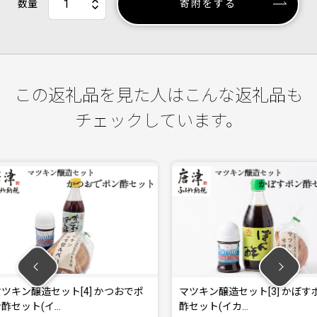
数量
寄附をする
この返礼品を見た人はこんな返礼品も
チェックしています。
] かつおでポ
マツキン醸造セット[3] かぼすポン
オーガ
酢セット(イカ…
ンオリ