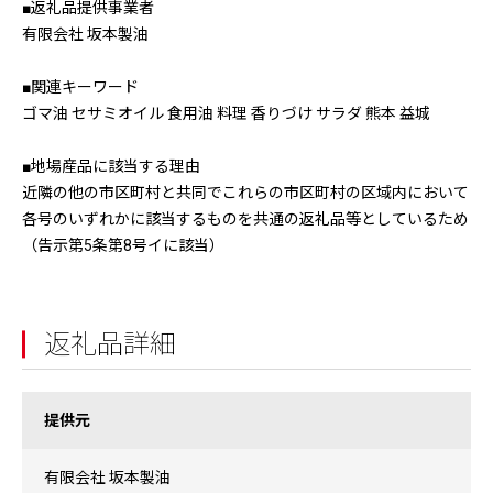
■返礼品提供事業者
有限会社 坂本製油
■関連キーワード
ゴマ油 セサミオイル 食用油 料理 香りづけ サラダ 熊本 益城
■地場産品に該当する理由
近隣の他の市区町村と共同でこれらの市区町村の区域内において
各号のいずれかに該当するものを共通の返礼品等としているため
（告示第5条第8号イに該当）
返礼品詳細
提供元
有限会社 坂本製油