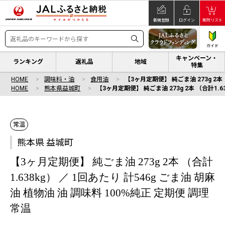
新規登録
ログイン
寄附リスト
ガイド
キャンペーン・
ランキング
返礼品
地域
特集
HOME
調味料・油
食用油
【3ヶ月定期便】 純ごま油 273g 2本 
HOME
熊本県益城町
【3ヶ月定期便】 純ごま油 273g 2本 （合計1.6
常温
熊本県 益城町
【3ヶ月定期便】 純ごま油 273g 2本 （合計
1.638kg） ／ 1回あたり 計546g ごま油 胡麻
油 植物油 油 調味料 100%純正 定期便 調理
常温