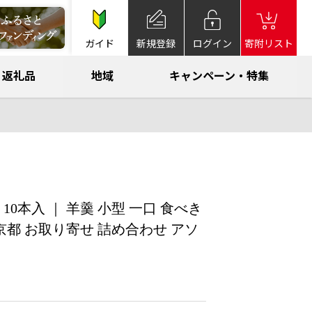
ガイド
新規登録
ログイン
寄附リスト
返礼品
地域
キャンペーン・特集
0本入 ｜ 羊羹 小型 一口 食べき
 京都 お取り寄せ 詰め合わせ アソ