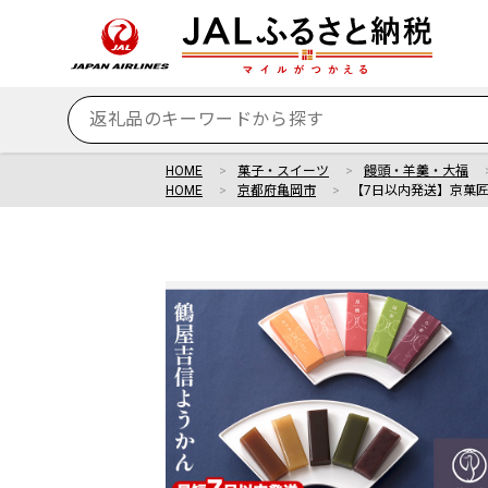
HOME
菓子・スイーツ
饅頭・羊羹・大福
HOME
京都府亀岡市
【7日以内発送】京菓匠 