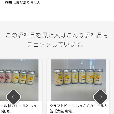
感想はまだありません。
この返礼品を見た人はこんな返礼品も
チェックしています。
ールとはっ
クラフトビール はっさくのエール 6
クラフトビ
缶【大阪 泉佐…
阪 泉佐野 