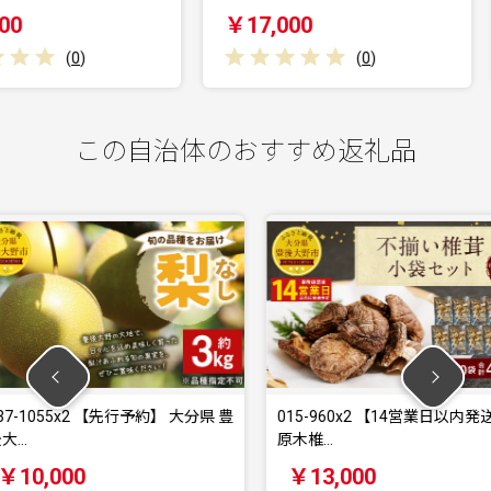
￥17,000
￥17,
(
0
)
この自治体のおすすめ返礼品
予約】 大分県 豊
015-960x2 【14営業日以内発送】
027-1
原木椎…
1kg…
￥13,000
￥12,