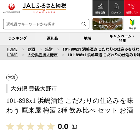
新規登録
ログイン
寄附リスト
ガイド
キャンペーン・
ランキング
返礼品
地域
特集
HOME
お酒
焼酎
101-898x1 浜嶋酒造 こだわりの仕込みを味わ
HOME
大分県豊後大野市
101-898x1 浜嶋酒造 こだわりの仕込みを
常温
大分県 豊後大野市
101-898x1 浜嶋酒造 こだわりの仕込みを味
わう 鷹来屋 梅酒 2種 飲み比べ セット お酒
0.0
(
0
)