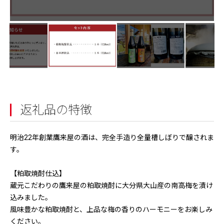
返礼品の特徴
明治22年創業鷹来屋の酒は、完全手造り全量槽しぼりで醸されま
す。
【粕取焼酎仕込】
蔵元こだわりの鷹来屋の粕取焼酎に大分県大山産の南高梅を漬け
込みました。
風味豊かな粕取焼酎と、上品な梅の香りのハーモニーをお楽しみ
ください。