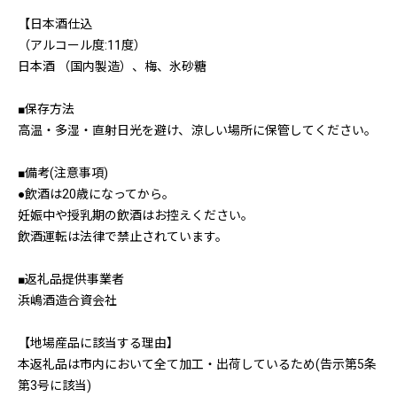
【日本酒仕込
（アルコール度:11度）
日本酒 （国内製造）、梅、氷砂糖
■保存方法
高温・多湿・直射日光を避け、涼しい場所に保管してください。
■備考(注意事項)
●飲酒は20歳になってから。
妊娠中や授乳期の飲酒はお控えください。
飲酒運転は法律で禁止されています。
■返礼品提供事業者
浜嶋酒造合資会社
【地場産品に該当する理由】
本返礼品は市内において全て加工・出荷しているため(告示第5条
第3号に該当)