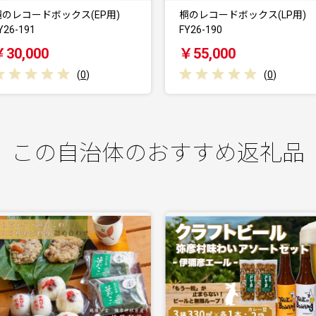
桐のレコードボックス(LP用)
桐製シューズボックス(ハイカ
Y26-190
ト、横型) FY26…
￥55,000
￥103,000
(
0
)
(
0
)
この自治体のおすすめ返礼品