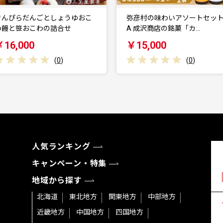
弥彦村の味わいアソートセット
百年物語 銅製 ビアグラス / タ
A 成沢商店の銘菓「カ…
ブラー「jun…
￥15,000
￥145,000
(
0
)
(
0
)
人気ランキング
キャンペーン・特集
地域から探す
北海道
東北地方
関東地方
中部地方
近畿地方
中国地方
四国地方