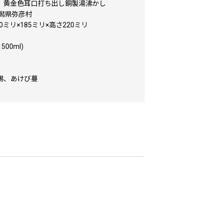
 黄金色耳口打ち出し銅製湯沸かし
新潟県弥彦村
60ミリ×185ミリ×高さ220ミリ
500ml)
錫、あけび蔓