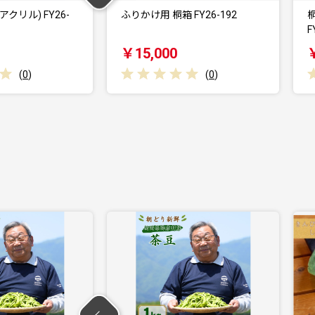
FY26-192
桐のレコードボックス(EP用)
FY26-191
F
￥30,000
(
0
)
(
0
)