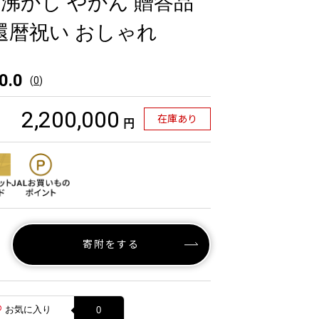
 湯沸かし やかん 贈答品
還暦祝い おしゃれ
0.0
(
0
)
2,200,000
在庫あり
円
寄附をする
お気に入り
0