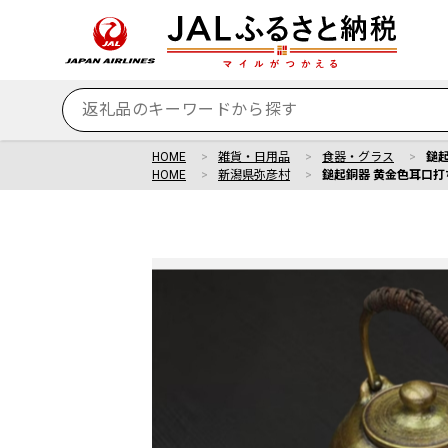
HOME
雑貨・日用品
食器・グラス
鎚起
HOME
新潟県弥彦村
鎚起銅器 黄金色耳口打ち