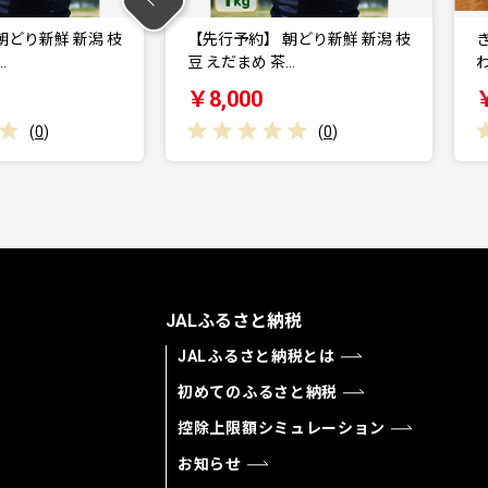
朝どり新鮮 新潟 枝
きんぴらだんごとしょうゆおこ
茶…
わ饅と笹おこわの詰合せ
￥16,000
(
0
)
(
0
)
JALふるさと納税
JALふるさと納税とは
初めてのふるさと納税
控除上限額シミュレーション
お知らせ