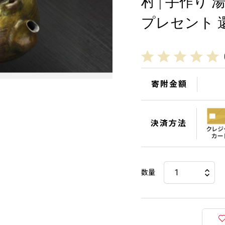
村 | 手作り
プレセント 
寄附金額
決済方法
数量