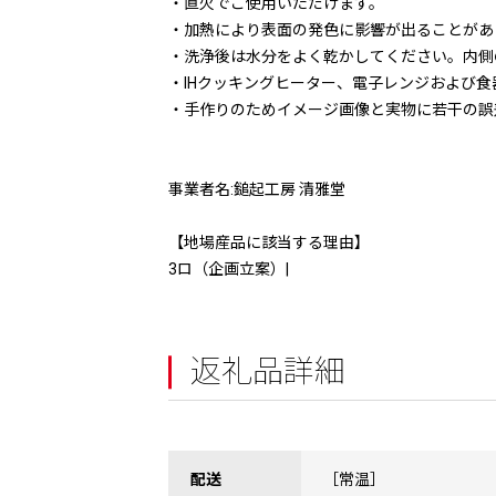
・直火でご使用いただけます。
・加熱により表面の発色に影響が出ることがあ
・洗浄後は水分をよく乾かしてください。内側
・IHクッキングヒーター、電子レンジおよび
・手作りのためイメージ画像と実物に若干の誤
事業者名:鎚起工房 清雅堂
【地場産品に該当する理由】
3ロ（企画立案）|
返礼品詳細
配送
［常温］