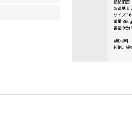
鎚起銅器
製造地:
サイズ:1
重量:860g
容量:8合(1
■原材料
純銅、純