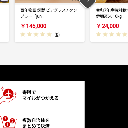
ン
令和7年産特別栽培米コシヒカリ
そらとなでしこ 
伊彌彦米 10kg…
ンク)セット 日本
￥24,000
￥20,000
(
0
)
寄附で
マイルがつかえる
複数自治体を
まとめて決済