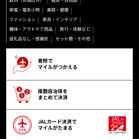
飲料（お酒以外）
雑貨・日用品
家電・電気小物
美容・健康
ファッション
家具・インテリア
趣味・アウトドア用品
旅行・体験など
返礼品なし・感謝状
セット類・その他
寄附で
マイルがつかえる
複数自治体を
まとめて決済
JALカード決済で
マイルがたまる