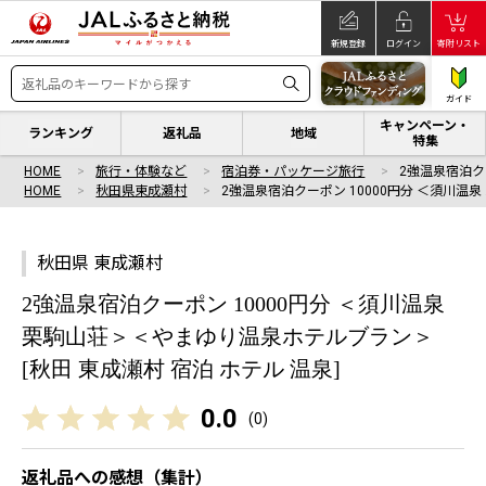
新規登録
ログイン
寄附リスト
ガイド
キャンペーン・
ランキング
返礼品
地域
特集
HOME
旅行・体験など
宿泊券・パッケージ旅行
2強温泉宿泊クー
HOME
秋田県東成瀬村
2強温泉宿泊クーポン 10000円分 ＜須川温泉 
秋田県 東成瀬村
2強温泉宿泊クーポン 10000円分 ＜須川温泉
栗駒山荘＞＜やまゆり温泉ホテルブラン＞
[秋田 東成瀬村 宿泊 ホテル 温泉]
0.0
(
0
)
返礼品への感想（集計）