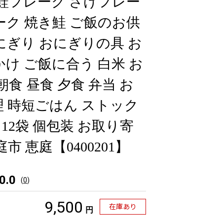
 鮭フレーク さけフレー
ーク 焼き鮭 ご飯のお供
にぎり おにぎりの具 お
かけ ご飯に合う 白米 お
朝食 昼食 夕食 弁当 お
理 時短ごはん ストック
 12袋 個包装 お取り寄
市 恵庭【0400201】
0.0
(
0
)
9,500
在庫あり
円