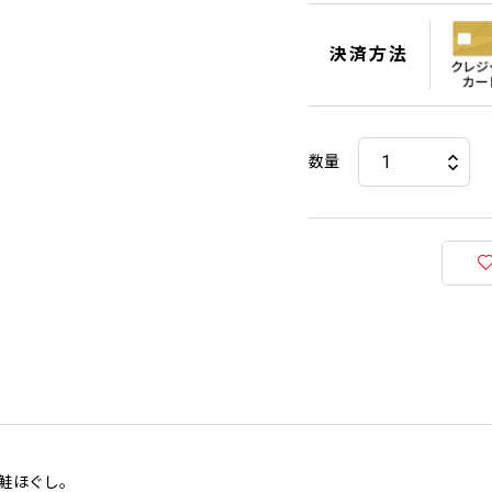
決済方法
数量
鮭ほぐし。