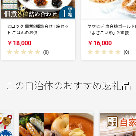
ヒロツク 佃煮8種詰合せ 1箱セッ
ヤマヒデ 血合抜ゴールド削り
ト ごはんのお供
「よさこい節」200袋
￥18,000
￥16,000
(
0
)
(
0
)
この自治体のおすすめ返礼品