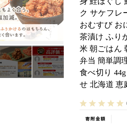
身 鮭ほぐし
ク サケフレ
おむすび お
茶漬け ふり
米 朝ごはん 
弁当 簡単調
食べ切り 44g
せ 北海道 恵庭
寄附金額