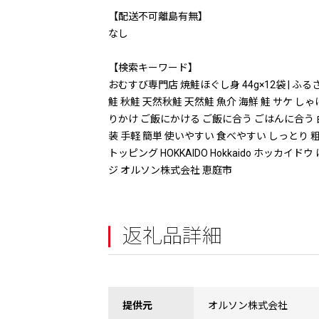
【配送不可離島有無】
なし
【検索キーワード】
おむすび専門店 焼鮭ほぐし身 44g×12袋 | 
鮭 秋鮭 天然秋鮭 天然鮭 魚介 海鮮 鮭 サケ 
りかけ ご飯にかける ご飯に合う ごはんに合う 白米
装 手軽 簡単 使いやすい 食べやすい しっとり
トッピング HOKKAIDO Hokkaido ホッカ
ジ オルソン株式会社 恵庭市
返礼品詳細
提供元
オルソン株式会社