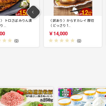
トロさば みりん漬
〈 訳あり 〉からすカレイ 厚切
（ どっさり 1…
￥14,000
(
0
)
(
0
)