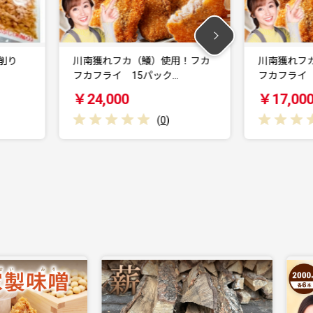
川南獲れフカ（鱶）使用！フカ
川南獲れフカ（鱶
フカフライ 15パック…
フカフライ 10
￥24,000
￥17,000
(
0
)