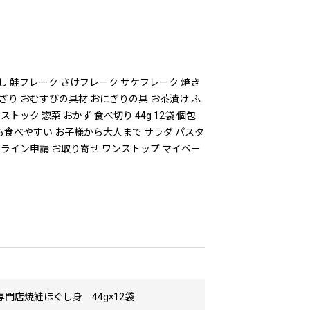
ぐし 鮭フレーク さけフレーク サケフレーク 焼き
にぎり おむすびの具材 おにぎりの具 お茶漬け ふ
トック 惣菜 おかず 食べ切り 44g 12袋 個包
もも食べやすい お子様から大人まで サラダ パスタ
礼品 オンライン申請 お取り寄せ ワンストップ マイペー
門店焼鮭ほぐし身 44g×12袋