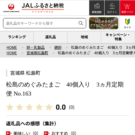
新規登録
ログイン
寄附リスト
ガイド
キャンペーン・
ランキング
返礼品
地域
特集
HOME
卵・乳製品
鶏卵
松島のめぐみたまご 40個入り 3ヵ月
HOME
宮城県松島町
松島のめぐみたまご 40個入り 3ヵ月定期便 N
宮城県 松島町
松島のめぐみたまご 40個入り 3ヵ月定期
便 No.163
0.0
(
0
)
返礼品への感想（集計）
美味しい（0）
おすすめ（0）