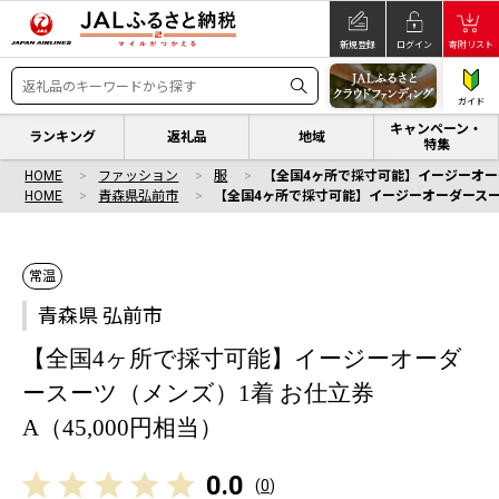
新規登録
ログイン
寄附リスト
ガイド
キャンペーン・
ランキング
返礼品
地域
特集
HOME
ファッション
服
【全国4ヶ所で採寸可能】イージーオーダ
HOME
青森県弘前市
【全国4ヶ所で採寸可能】イージーオーダースーツ
常温
青森県 弘前市
【全国4ヶ所で採寸可能】イージーオーダ
ースーツ（メンズ）1着 お仕立券
A（45,000円相当）
0.0
(
0
)