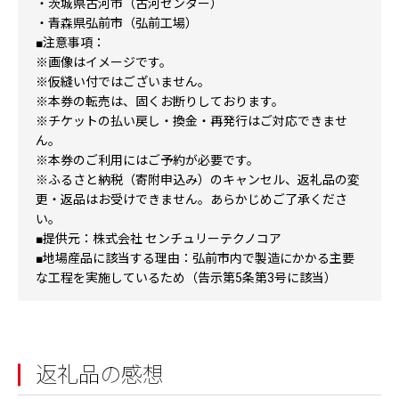
・茨城県古河市（古河センター）
・青森県弘前市（弘前工場）
■注意事項：
※画像はイメージです。
※仮縫い付ではございません。
※本券の転売は、固くお断りしております。
※チケットの払い戻し・換金・再発行はご対応できませ
ん。
※本券のご利用にはご予約が必要です。
※ふるさと納税（寄附申込み）のキャンセル、返礼品の変
更・返品はお受けできません。あらかじめご了承くださ
い。
■提供元：株式会社 センチュリーテクノコア
■地場産品に該当する理由：弘前市内で製造にかかる主要
な工程を実施しているため（告示第5条第3号に該当）
返礼品の感想