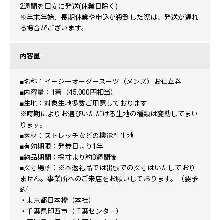
2週間を目安に発送(休業日除く)
※年末年始、長期休業や申込が殺到した際は、発送が遅れ
る場合がございます。
内容量
■名称：イージーオーダースーツ（メンズ）お仕立券
■内容量：1着（45,000円相当）
■生地：対象生地多数ご用意しております
※時期によりお選びいただける生地の種類は変動してまい
ります。
■素材：ストレッチなどの機能性生地
■有効期限：発券日より1年
■納品期間：採寸より約3週間後
■採寸場所：※本返礼品では出張での採寸はいたしており
ません。事業所へのご来店をお願いしております。（要予
約）
・東京都日本橋（本社）
・千葉県印西市（千葉センター）