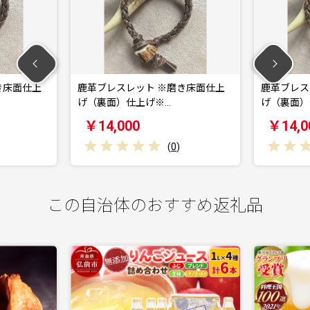
ブレスレット ※磨き床面仕上
鹿革ブレスレット ※磨き床面仕
（裏面）仕上げ※…
げ（裏面）仕上げ※…
14,000
￥14,000
(
0
)
(
0
)
この自治体のおすすめ返礼品