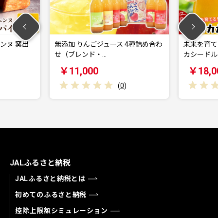
無添加 りんごジュース 4種詰め合わ
未来を育てるりんごの
せ（ブレンド・…
カシードル 330…
￥11,000
￥18,000
(
0
)
(
JALふるさと納税
JALふるさと納税とは
初めてのふるさと納税
控除上限額シミュレーション