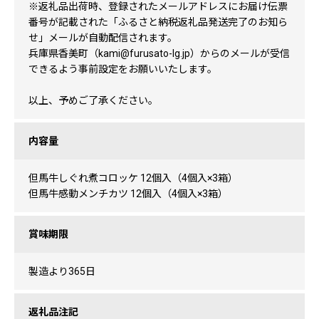
※返礼品出荷時、登録されたメールアドレスにお届け伝票
番号が記載された「ふるさと納税返礼品発送完了のお知ら
せ」メールが自動配信されます。
兵庫県香美町（kami@furusato-lg.jp）からのメールが受信
できるよう事前設定をお願いいたします。
以上、予めご了承ください。
内容量
但馬牛しぐれ煮コロッケ 12個入（4個入×3箱）
但馬牛感動メンチカツ 12個入（4個入×3箱）
賞味期限
製造より365日
返礼品注記