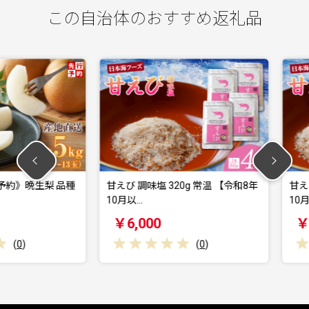
この自治体のおすすめ返礼品
晩生梨 品種
甘えび 調味塩 320g 常温 【令和8年
甘えび 調味
10月以…
10月以…
￥6,000
￥5,00
(
0
)