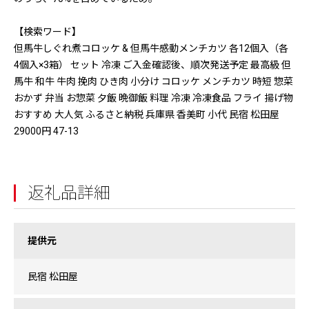
【検索ワード】
但馬牛しぐれ煮コロッケ & 但馬牛感動メンチカツ 各12個入（各
4個入×3箱） セット 冷凍 ご入金確認後、順次発送予定 最高級 但
馬牛 和牛 牛肉 挽肉 ひき肉 小分け コロッケ メンチカツ 時短 惣菜
おかず 弁当 お惣菜 夕飯 晩御飯 料理 冷凍 冷凍食品 フライ 揚げ物
おすすめ 大人気 ふるさと納税 兵庫県 香美町 小代 民宿 松田屋
29000円 47-13
返礼品詳細
提供元
民宿 松田屋