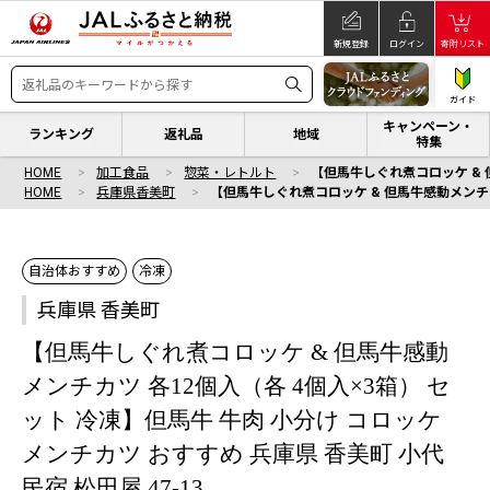
新規登録
ログイン
寄附リスト
ガイド
キャンペーン・
ランキング
返礼品
地域
特集
HOME
加工食品
惣菜・レトルト
【但馬牛しぐれ煮コロッケ & 但
HOME
兵庫県香美町
【但馬牛しぐれ煮コロッケ & 但馬牛感動メンチカツ
自治体おすすめ
冷凍
兵庫県 香美町
【但馬牛しぐれ煮コロッケ & 但馬牛感動
メンチカツ 各12個入（各 4個入×3箱） セ
ット 冷凍】但馬牛 牛肉 小分け コロッケ
メンチカツ おすすめ 兵庫県 香美町 小代
民宿 松田屋 47-13