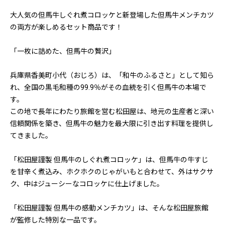
大人気の但馬牛しぐれ煮コロッケと新登場した但馬牛メンチカツ
の両方が楽しめるセット商品です！
「一枚に詰めた、但馬牛の贅沢」
兵庫県香美町小代（おじろ）は、「和牛のふるさと」として知ら
れ、全国の黒毛和種の99.9％がその血統を引く但馬牛の本場で
す。
この地で長年にわたり旅館を営む松田屋は、地元の生産者と深い
信頼関係を築き、但馬牛の魅力を最大限に引き出す料理を提供し
てきました。
「松田屋謹製 但馬牛のしぐれ煮コロッケ」は、但馬牛の牛すじ
を甘辛く煮込み、ホクホクのじゃがいもと合わせて、外はサクサ
ク、中はジューシーなコロッケに仕上げました。
「松田屋謹製 但馬牛の感動メンチカツ」は、そんな松田屋旅館
が監修した特別な一品です。