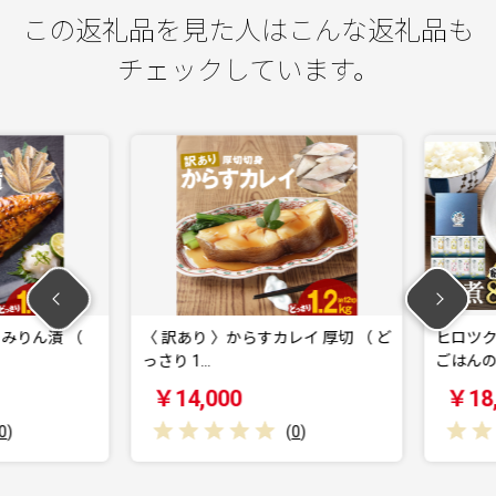
この返礼品を見た人はこんな返礼品も
チェックしています。
みりん漬 （
〈 訳あり 〉からすカレイ 厚切 （ ど
ヒロツク 
っさり 1…
ごはんのお
￥14,000
￥18,0
(
0
)