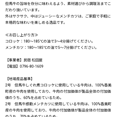
但馬牛の旨味を存分に味わえるよう、素材選びから調理法までこ
だわり抜いています。
外はサクサク、中はジューシーなメンチカツは、ご家庭で手軽に
本格的な味わいを楽しめる逸品です。
≪お召し上がり方≫
コロッケ：180～185℃の油で3～4分揚げてください。
メンチカツ：180～185℃の油で5〜7分揚げてください。
【事業者】民宿 松田屋
【電話】0796-80-1609
【地場産品基準】
2号 但馬牛しぐれ煮コロッケに使用している牛肉は、100%香美
町産の牛肉を使用しており、牛肉の付加価値が製品全体の付加価
値のうち、60%を占めているため。
2号 但馬牛感動メンチカツに使用している牛肉は、100%香美町
産の牛肉を使用しており、牛肉の付加価値が製品全体の付加価値
のうち、70%を占めているため。