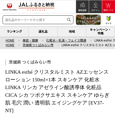
新規登録
ログイン
寄附リスト
ガイド
キャンペーン・
ランキング
返礼品
地域
特集
HOME
美容・健康
化粧水・乳液・フェイス関連
LINKA est
HOME
茨城県つくばみらい市
LINKA esthé クリスタルミスト AZエ
茨城県 つくばみらい市
LINKA esthé クリスタルミスト AZエッセンス
ローション 150ml×1本 スキンケア 化粧水
LINKA リンカ アゼライン酸誘導体 化粧品
CICA シカ ツボクサエキス スキンケア ゆらぎ
肌 毛穴 潤い 透明肌 エイジングケア [EV37-
NT]