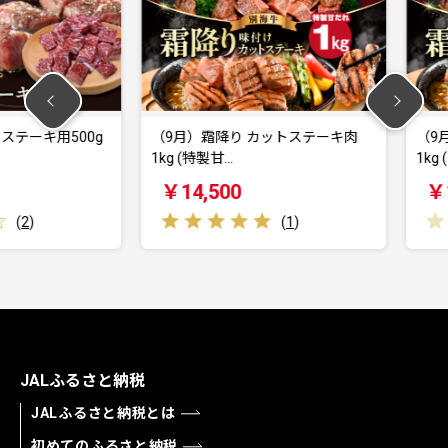
キ用500g
（9月）霜降り カットステーキ肉
（9月）霜
1kg (特製甘…
1kg (ガー
￥14,500
￥14,5
(
1
)
JALふるさと納税
JALふるさと納税とは
初めてのふるさと納税