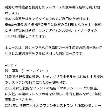
別海町の特産品を使用したフルコースお食事券(2名様分)をお届
けします。
※本お食事券はランチタイムでのみご利用いただけます。
※6歳未満のお子様同席の場合は個室のご利用となります。個室
ご利用の場合は別途、ランチタイム6,000円、ディナータイム
10,000円頂戴しております。
本コースは、魏シェフ自らが別海町の一次生産者の現場を訪れ目
利きした厳選食材をフルに活用した特別コースです。
■シェフ
魏 国飛 ( ぎ・こくひ )
16歳で料理の道に進み、シャングリラホテルをはじめとする複数
のレストランで19年にわたり研鑽を積む。
2008年に伝統的なフレンチの名店「マキシム・ド・パリ銀座」
に入社。本場のフレンチの味を体得し、修行を積みながら8年間
調理場をささえた。
2015年から東京六本木のフレンチレストラン「L'ESSOR(レソー