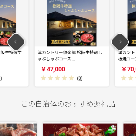
阪牛特選す
津カントリー倶楽部 松阪牛特選し
津カントリ
ゃぶしゃぶコース …
板焼コース
￥47,000
￥70,0
(
0
)
この自治体のおすすめ返礼品