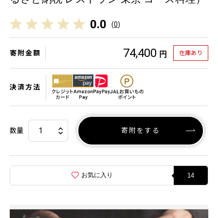
0.0
(
0
)
74,400
寄附金額
在庫あり
円
決済方法
数量
寄附をする
お気に入り
14