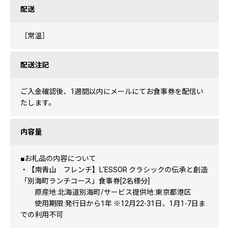
配送
［常温］
配送注記
ご入金確認後、1週間以内にメールにてお食事券を配信い
たします。
内容量
■お礼品の内容について
・【南青山 フレンチ】L'ESSOR クラシックの伝承と創造
「別海町ランチコース」食事券[2名様分]
原産地:北海道別海町/サービス提供地:東京都港区
使用期限:発行日から1年 ※12月22-31日、1月1-7日ま
での利用不可