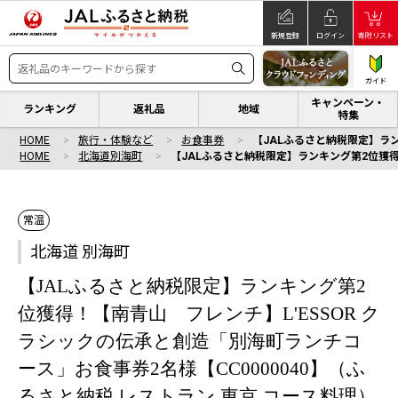
新規登録
ログイン
寄附リスト
ガイド
キャンペーン・
ランキング
返礼品
地域
特集
HOME
旅行・体験など
お食事券
【JALふるさと納税限定】ラン
HOME
北海道別海町
【JALふるさと納税限定】ランキング第2位獲得
常温
北海道 別海町
【JALふるさと納税限定】ランキング第2
位獲得！【南青山 フレンチ】L'ESSOR ク
ラシックの伝承と創造「別海町ランチコ
ース」お食事券2名様【CC0000040】（ふ
るさと納税 レストラン 東京 コース料理）