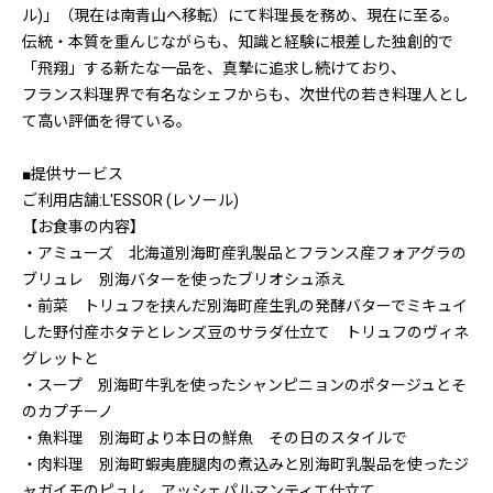
ル)」（現在は南青山へ移転）にて料理長を務め、現在に至る。
伝統・本質を重んじながらも、知識と経験に根差した独創的で
「飛翔」する新たな一品を、真摯に追求し続けており、
フランス料理界で有名なシェフからも、次世代の若き料理人とし
て高い評価を得ている。
■提供サービス
ご利用店舗:L'ESSOR (レソール)
【お食事の内容】
・アミューズ 北海道別海町産乳製品とフランス産フォアグラの
ブリュレ 別海バターを使ったブリオシュ添え
・前菜 トリュフを挟んだ別海町産生乳の発酵バターでミキュイ
した野付産ホタテとレンズ豆のサラダ仕立て トリュフのヴィネ
グレットと
・スープ 別海町牛乳を使ったシャンピニョンのポタージュとそ
のカプチーノ
・魚料理 別海町より本日の鮮魚 その日のスタイルで
・肉料理 別海町蝦夷鹿腿肉の煮込みと別海町乳製品を使ったジ
ャガイモのピュレ アッシェパルマンティエ仕立て