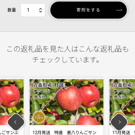
数量
寄附をする
この返礼品を見た人はこんな返礼品も
チェックしています。
 甚八りんごサン
11月発送 特選 甚八りんごサン
2月