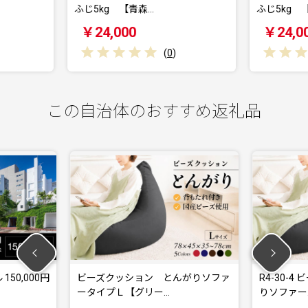
…
ふじ5kg 【青森…
じ３
￥24,000
￥
(
0
)
(
0
)
この自治体のおすすめ返礼品
ション とんがりソファ
R4-30-4 ビーズクッション とんが
【グリー…
りソファー…