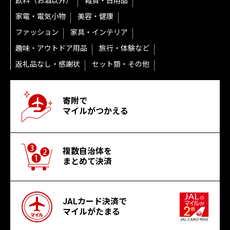
飲料（お酒以外）
雑貨・日用品
家電・電気小物
美容・健康
ファッション
家具・インテリア
趣味・アウトドア用品
旅行・体験など
返礼品なし・感謝状
セット類・その他
寄附で
マイルがつかえる
複数自治体を
まとめて決済
JALカード決済で
マイルがたまる