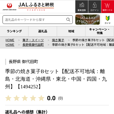
新規登録
ログイン
寄附リスト
ガイド
キャンペーン・
ランキング
返礼品
地域
特集
HOME
菓子・スイーツ
焼き菓子
季節の焼き菓子Bセット【配
HOME
長野県御代田町
季節の焼き菓子Bセット【配送不可地域：離
長野県 御代田町
季節の焼き菓子Bセット【配送不可地域：離
島・北海道・沖縄県・東北・中国・四国・九
州】【1494252】
0.0
(
0
)
返礼品への感想（集計）