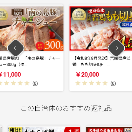
島豚」チャー
【令和8年8月発送】宮崎県産若
宮崎県産
鶏 もも切身IQF …
ト 【 豚肉
￥20,000
￥20,
0
)
(
0
)
この自治体のおすすめ返礼品