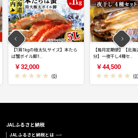
サイズ】本たら
【毎月定期便】【北海道の居酒屋気
タラバ
分】一夜干し4種セ…
￥44,500
￥39
(
0
)
(
0
)
JALふるさと納税
JALふるさと納税とは