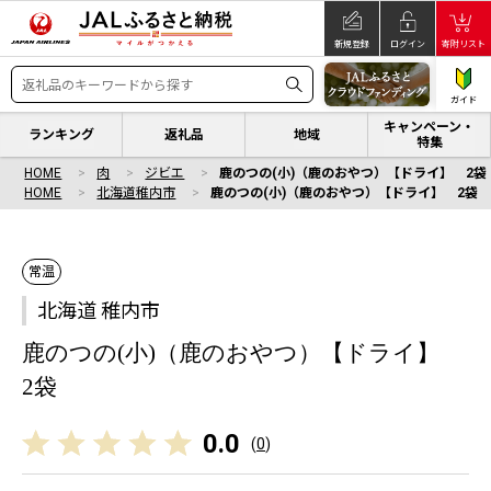
新規登録
ログイン
寄附リスト
ガイド
キャンペーン・
ランキング
返礼品
地域
特集
HOME
肉
ジビエ
鹿のつの(小)（鹿のおやつ）【ドライ】 2袋
HOME
北海道稚内市
鹿のつの(小)（鹿のおやつ）【ドライ】 2袋
常温
北海道 稚内市
鹿のつの(小)（鹿のおやつ）【ドライ】
2袋
0.0
(
0
)