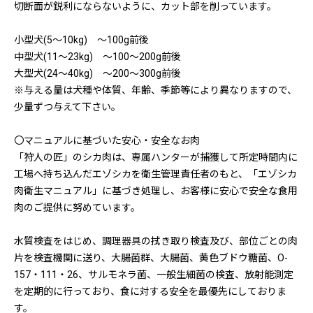
切断面が鋭利にならないように、カット部を削っています。
小型犬(5〜10kg) 〜100g前後
中型犬(11〜23kg) 〜100〜200g前後
大型犬(24〜40kg) 〜200〜300g前後
※与える量は犬種や体質、年齢、季節等により異なりますので、
少量ずつ与えて下さい。
〇マニュアルに基づいた安心・安全なお肉
「狩人の匠」のシカ肉は、専属ハンターが捕獲して所定時間内に
工場へ持ち込んだエゾシカを衛生管理責任者のもと、「エゾシカ
肉衛生マニュアル」に基づき処理し、お客様に安心で安全な食用
肉のご提供に努めています。
水質検査をはじめ、調理器具の拭き取り検査及び、部位ごとの肉
片を検査機関に送り、大腸菌群、大腸菌、黄色ブドウ糖菌、O-
157・111・26、サルモネラ菌、一般生細菌の検査、放射能測定
を定期的に行っており、食に対する安全を最優先にしておりま
す。