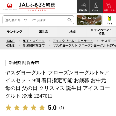
新規登録
ログイン
寄附リスト
ガイド
キャンペーン・
ランキング
返礼品
地域
特集
HOME
菓子・スイーツ
アイスクリーム・ジェラート
ヤスダヨー
HOME
新潟県阿賀野市
ヤスダヨーグルト フローズンヨーグルト&ア
新潟県 阿賀野市
ヤスダヨーグルト フローズンヨーグルト&ア
イスセット 9個 着日指定可能 お歳暮 お中元
母の日 父の日 クリスマス 誕生日 アイス ヨー
グルト 冷凍 1B47011
5.0
(
1
)