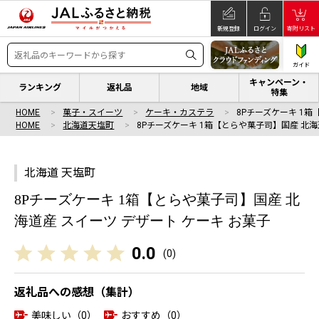
新規登録
ログイン
寄附リスト
ガイド
キャンペーン・
ランキング
返礼品
地域
特集
HOME
菓子・スイーツ
ケーキ・カステラ
8Pチーズケーキ 1
HOME
北海道天塩町
8Pチーズケーキ 1箱【とらや菓子司】国産 北海
北海道 天塩町
8Pチーズケーキ 1箱【とらや菓子司】国産 北
海道産 スイーツ デザート ケーキ お菓子
0.0
(
0
)
返礼品への感想（集計）
美味しい（0）
おすすめ（0）