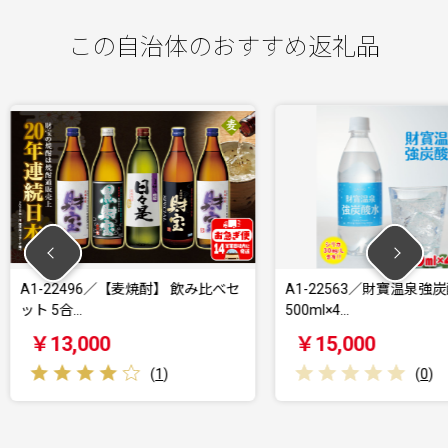
この自治体のおすすめ返礼品
酎】 飲み比べセ
A1-22563／財寶温泉強炭酸水
A1-22
500ml×4…
500ml×
￥15,000
￥12,
1
)
(
0
)