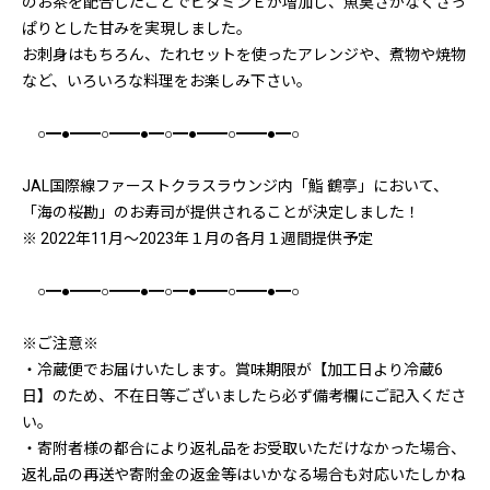
のお茶を配合したことでビタミンＥが増加し、魚臭さがなくさっ
ぱりとした甘みを実現しました。
お刺身はもちろん、たれセットを使ったアレンジや、煮物や焼物
など、いろいろな料理をお楽しみ下さい。
○━●━━○━━●━○━●━━○━━●━○
JAL国際線ファーストクラスラウンジ内「鮨 鶴亭」において、
「海の桜勘」のお寿司が提供されることが決定しました！
※ 2022年11月〜2023年１月の各月１週間提供予定
○━●━━○━━●━○━●━━○━━●━○
※ご注意※
・冷蔵便でお届けいたします。賞味期限が【加工日より冷蔵6
日】のため、不在日等ございましたら必ず備考欄にご記入くださ
い。
・寄附者様の都合により返礼品をお受取いただけなかった場合、
返礼品の再送や寄附金の返金等はいかなる場合も対応いたしかね