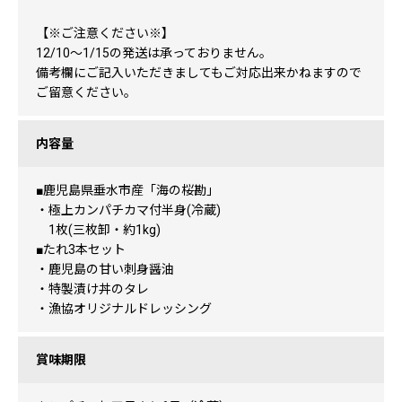
【※ご注意ください※】
12/10～1/15の発送は承っておりません。
備考欄にご記入いただきましてもご対応出来かねますので
ご留意ください。
内容量
■鹿児島県垂水市産「海の桜勘」
・極上カンパチカマ付半身(冷蔵)
1枚(三枚卸・約1kg)
■たれ3本セット
・鹿児島の甘い刺身醤油
・特製漬け丼のタレ
・漁協オリジナルドレッシング
賞味期限