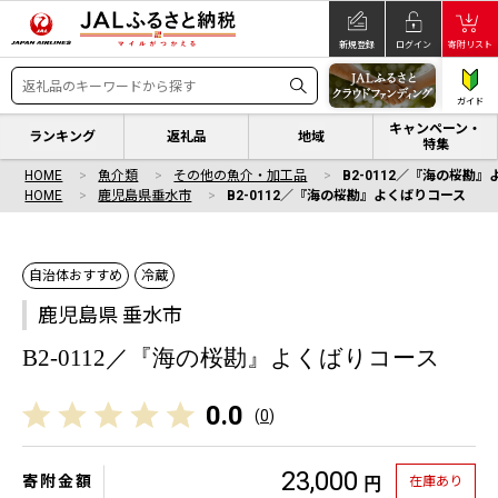
新規登録
ログイン
寄附リスト
ガイド
キャンペーン・
ランキング
返礼品
地域
特集
HOME
魚介類
その他の魚介・加工品
B2-0112／『海の桜勘
HOME
鹿児島県垂水市
B2-0112／『海の桜勘』よくばりコース
自治体おすすめ
冷蔵
鹿児島県 垂水市
B2-0112／『海の桜勘』よくばりコース
0.0
(
0
)
23,000
寄附金額
在庫あり
円