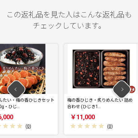
この返礼品を見た人はこんな返礼品も
チェックしています。
ひじきセット
梅の香ひじき・炙りめんたい 詰め
直火焼き 炙
合わせ (ひじき1…
￥11,000
￥18,0
(
0
)