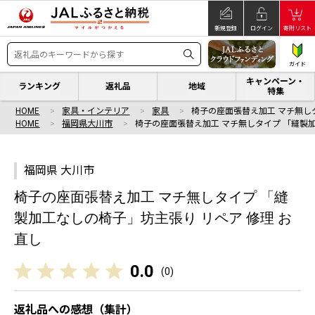
新規登録
ログイン
寄附リスト
ガイド
キャンペーン・
ランキング
返礼品
地域
特集
HOME
家具・インテリア
家具
椅子の座面張替え加工 マチ無し
HOME
福岡県大川市
椅子の座面張替え加工 マチ無しタイプ 「縫製
福岡県 大川市
椅子の座面張替え加工 マチ無しタイプ 「縫
製加工なしの椅子」坊主張り リペア 修理 お
直し
0.0
(
0
)
返礼品への感想（集計）