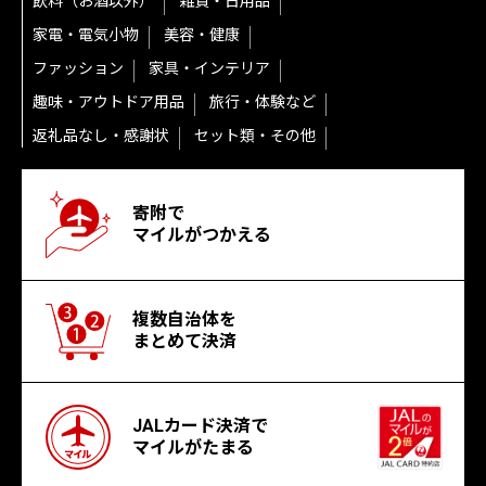
飲料（お酒以外）
雑貨・日用品
家電・電気小物
美容・健康
ファッション
家具・インテリア
趣味・アウトドア用品
旅行・体験など
返礼品なし・感謝状
セット類・その他
寄附で
マイルがつかえる
複数自治体を
まとめて決済
JALカード決済で
マイルがたまる