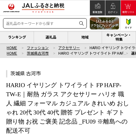
新規登録
ログイン
寄附リスト
ガイド
キャンペーン・
ランキング
返礼品
地域
特集
HOME
ファッション
アクセサリー
HARIO イヤリング トワイライ
HOME
茨城県古河市
HARIO イヤリング トワイライト FP HAF…
返
茨城県 古河市
HARIO イヤリング トワイライト FP HAFP-
TW-E｜耐熱 ガラス アクセサリー ハリオ 職
人 繊細 フォーマル カジュアル きれいめ おし
ゃれ 20代 30代 40代 贈答 プレゼント ギフト
贈り物 お祝 ご褒美 記念品 _FU09 ※離島への
配送不可