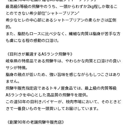
最高級5等級の飛騨牛のうち、一頭からわずか2kg程しか取るこ
とのできない希少部位"シャトーブリアン"
希少なヒレの中心部にあるシャトーブリアンの柔らかさは圧倒
的。
また、脂肪もロースに比べ少なく、繊細な肉質は脂身が苦手な方
も虜になる程の感動の口溶け。
《目利きが厳選するA5ランク飛騨牛》
岐阜県の特産品である飛騨牛は、やわらかな肉質と口溶けの良い
サシが特徴。
脂身の融点が低いため、強い旨味を感じながらもしつこさはあり
ません。
飛騨牛販売指定店であるトキノ屋食品では、最上級の肉質等級
A5ランクを中心とした高品質の飛騨牛を提供。
この道50年の目利きバイヤーが、枝肉市場において、そのときど
きで一番良いものを一頭買いしてお届けしています。
《創業90年の老舗飛騨牛販売店》