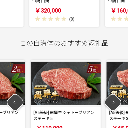
つ鍋 白濁…
つ鍋 白濁 …
￥320,000
￥160,
(
0
)
この自治体のおすすめ返礼品
トーブリアン
[A5等級] 飛騨牛 シャトーブリアン
[A5等級]
ステーキ 5…
ステーキ 3