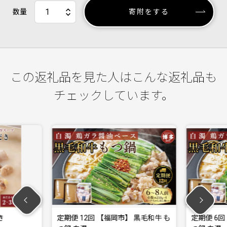
数量
寄附をする
この返礼品を見た人はこんな返礼品も
チェックしています。
き
定期便 12回 【福岡市】 黒毛和牛 も
定期便 6回