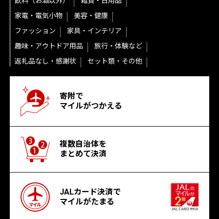
飲料（お酒以外）
雑貨・日用品
家電・電気小物
美容・健康
ファッション
家具・インテリア
趣味・アウトドア用品
旅行・体験など
返礼品なし・感謝状
セット類・その他
寄附で
マイルがつかえる
複数自治体を
まとめて決済
JALカード決済で
マイルがたまる