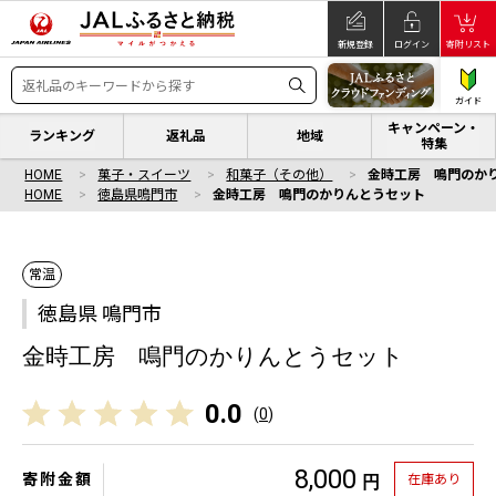
新規登録
ログイン
寄附リスト
ガイド
キャンペーン・
ランキング
返礼品
地域
特集
HOME
菓子・スイーツ
和菓子（その他）
金時工房 鳴門のか
HOME
徳島県鳴門市
金時工房 鳴門のかりんとうセット
常温
徳島県 鳴門市
金時工房 鳴門のかりんとうセット
0.0
(
0
)
8,000
寄附金額
在庫あり
円