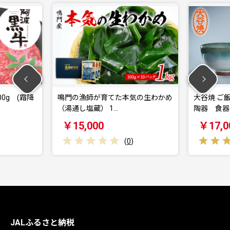
霜降
鳴門の漁師が育てた本気の生わかめ
大谷焼 ご飯茶碗
（湯通し塩蔵） 1…
陶器 食器 茶碗 
￥15,000
￥17,000
(
0
)
JALふるさと納税