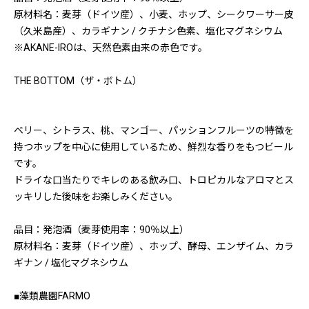
原材料名：麦芽（ドイツ産）、小麦、ホップ、シークワーサー皮
（久米島産）、カラギナン / クチナシ色素、塩化マグネシウム
※AKANE-IROは、天然色素由来の赤色です。
THE BOTTOM（ザ・ボトム）
ベリー、シトラス、桃、マンゴー、パッションフルーツの特徴を
持つホップを中心に使用しているため、鮮烈な香りをもつビール
です。
ドライな口当たりでキレのある飲み口、トロピカルなアロマとス
ッキリした後味をお楽しみください。
品目：発泡酒（麦芽使用率：90％以上）
原材料名：麦芽（ドイツ産）、ホップ、酵母、エンザイム、カラ
ギナン / 塩化マグネシウム
■藻類農園FARMO