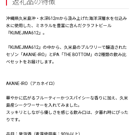
返礼品の特徴
沖縄県久米島沖・水深612mから汲み上げた海洋深層水を仕込み
水に使用した、ミネラルを豊富に含んだクラフトビール
『KUMEJIMA612』。
『KUMEJIMA612』の中から、久米島のブルワリーで醸造された
セゾン「AKANE-IRO」とIPA「THE BOTTOM」の2種類の飲み比
べセットをお届けします。
AKANE-IRO（アカネイロ）
華やかに広がるフルーティーかつスパイシーな香りに加え、久米
島産シークワーサーを入れてみました。
スッキリとしながら優しさを感じる飲み口は、夕暮れ時にぴった
りです。
品目：発泡酒（麦芽使用率：90％以上）