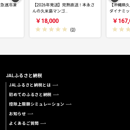
】完熟直送！本永さ
【沖縄県久米島町】50,000円分JAL
【沖
…
ダイナミッ…
ダイ
￥167,000
￥
(
0
)
(
0
)
JALふるさと納税
JALふるさと納税とは
初めてのふるさと納税
控除上限額シミュレーション
お知らせ
よくあるご質問