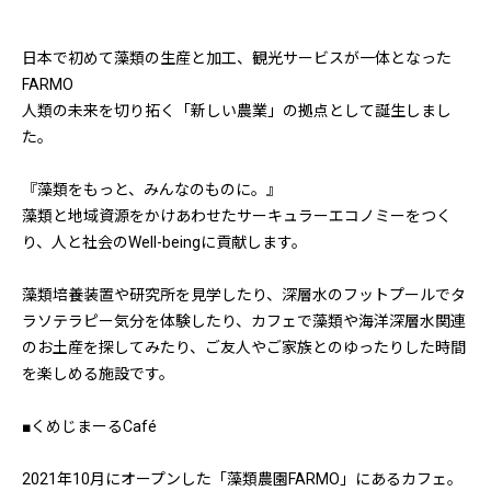
日本で初めて藻類の生産と加工、観光サービスが一体となった
FARMO
人類の未来を切り拓く「新しい農業」の拠点として誕生しまし
た。
『藻類をもっと、みんなのものに。』
藻類と地域資源をかけあわせたサーキュラーエコノミーをつく
り、人と社会のWell-beingに貢献します。
藻類培養装置や研究所を見学したり、深層水のフットプールでタ
ラソテラピー気分を体験したり、カフェで藻類や海洋深層水関連
のお土産を探してみたり、ご友人やご家族とのゆったりした時間
を楽しめる施設です。
■くめじまーるCafé
2021年10月にオープンした「藻類農園FARMO」にあるカフェ。