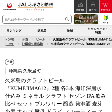
新規登録
ログイン
寄附リスト
ガイド
キャンペーン・
ランキング
返礼品
地域
特集
HOME
お酒
ビール
久米島のクラフトビール『KUMEJIMA612』
HOME
沖縄県久米島町
久米島のクラフトビール『KUMEJIMA612』
冷蔵
沖縄県 久米島町
久米島のクラフトビール
『KUMEJIMA612』2種 各3本 海洋深層水
仕込み ミネラル クラフト セゾン IPA 飲み
比べ セット ブルワリー 醸造 発泡酒 麦芽
小麦 ホップ 酵母 ドライ フルーティー ス