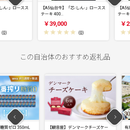
-」ロースス
【A5仙台牛】「芯-しん-」ロースス
【A5仙台
テーキ 400…
テーキ 200
￥39,000
￥22,0
(
0
)
この自治体のおすすめ返礼品
350mL
【観音屋】デンマークチーズケー
有馬温泉「