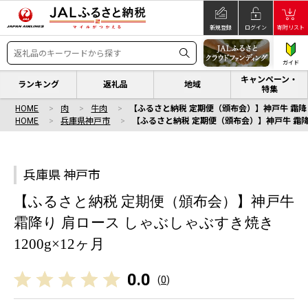
新規登録
ログイン
寄附リスト
ガイド
キャンペーン・
ランキング
返礼品
地域
特集
HOME
肉
牛肉
【ふるさと納税 定期便（頒布会）】神戸牛 霜降り
HOME
兵庫県神戸市
【ふるさと納税 定期便（頒布会）】神戸牛 霜降り
兵庫県 神戸市
【ふるさと納税 定期便（頒布会）】神戸牛
霜降り 肩ロース しゃぶしゃぶすき焼き
1200g×12ヶ月
0.0
(
0
)