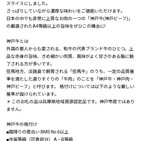
スライスにしました。
さっぱりしていながら濃厚な味わいをご堪能いただけます。
日本の中でも非常に上質なお肉の一つの「神戸牛(神戸ビーフ)」
の厳選されたA4等級以上の旨味をぜひこの機会に!
神戸牛とは
外国の要人からも愛される、和牛の代表ブランド牛のひとつ。上
品な赤身の旨味、きめ細かい肉質、風味がよく甘さのある脂に魅
了される方が多いです。
但馬地方、淡路島で飼育される「但馬牛」のうち、一定の品質基
準を満たした選りすぐりの「牛肉」のことを「神戸牛・神戸肉・
神戸ビーフ」と呼びます。 格付けについては以下のような厳しい
基準が設けられています。
＊ このお礼の品は兵庫県地域資源認定品です。神戸市産ではあり
ません。
神戸牛の格付け
■霜降りの度合い BMS No.6以上
■歩留等級（可食部分） A・B等級