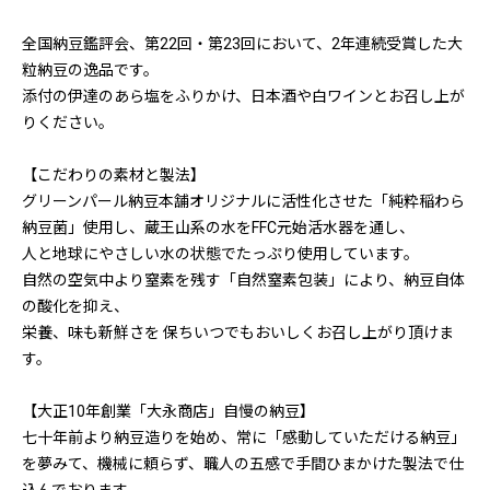
全国納豆鑑評会、第22回・第23回において、2年連続受賞した大
粒納豆の逸品です。
添付の伊達のあら塩をふりかけ、日本酒や白ワインとお召し上が
りください。
【こだわりの素材と製法】
グリーンパール納豆本舗オリジナルに活性化させた「純粋稲わら
納豆菌」使用し、蔵王山系の水をFFC元始活水器を通し、
人と地球にやさしい水の状態でたっぷり使用しています。
自然の空気中より窒素を残す「自然窒素包装」により、納豆自体
の酸化を抑え、
栄養、味も新鮮さを 保ちいつでもおいしくお召し上がり頂けま
す。
【大正10年創業「大永商店」自慢の納豆】
七十年前より納豆造りを始め、常に「感動していただける納豆」
を夢みて、機械に頼らず、職人の五感で手間ひまかけた製法で仕