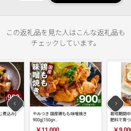
この返礼品を見た人はこんな返礼品も
チェックしています。
じ煮込み)
やみつき 国産鶏もも味噌焼き
栽培期間中
900g(150g×…
肥料で育つ
￥11,000
￥9,00