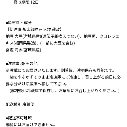
賞味期限:12日
■原材料・成分
【伊達藩 永太郎納豆 大粒 蔵政】
納豆:大豆(宮城県産)(遺伝子組換えでない)、納豆菌、クロレラエ
キス(福岡県製造)、(一部に大豆を含む)
食塩:海水(宮城県産)
■注意事項/その他
※冷蔵にてお届けいたします。到着後、冷凍保存も可能です。
袋をやぶかずそのまま冷凍庫にて冷凍し、召し上がる前日に必
要な分だけ冷蔵庫へ移して下さい。
(解凍後は冷蔵庫で保存し、お早めにお召し上がりください。)
配送種別:冷蔵便
■配送不可地域
離島にはお届けできません。