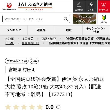
新規登録
ログイン
寄附リスト
ガイド
キャンペーン・
ランキング
返礼品
地域
特集
HOME
加工食品
豆腐・納豆
【全国納豆鑑評会受賞】伊達藩 永太郎
HOME
宮城県村田町
【全国納豆鑑評会受賞】伊達藩 永太郎納豆 大粒 蔵
自治体おすすめ
冷蔵
宮城県 村田町
【全国納豆鑑評会受賞】伊達藩 永太郎納豆
大粒 蔵政 10箱(1箱:大粒40g×2食入)【配送
不可地域：離島】【1277213】
0.0
(
0
)