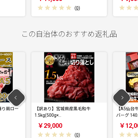
(
0
)
この自治体のおすすめ返礼品
降り肩ロー
【訳あり】宮城県産黒毛和牛
【A5仙台
1.5kg(500g×…
バーグ 140
￥29,000
￥12,0
(
0
)