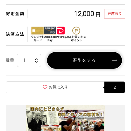
12,000
寄附金額
在庫あり
円
決済方法
数量
寄附をする
お気に入り
2