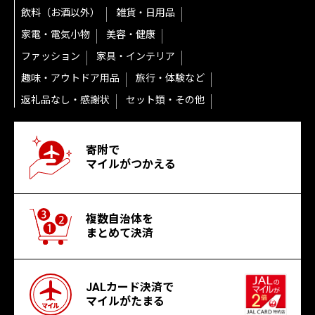
飲料（お酒以外）
雑貨・日用品
家電・電気小物
美容・健康
ファッション
家具・インテリア
趣味・アウトドア用品
旅行・体験など
返礼品なし・感謝状
セット類・その他
寄附で
マイルがつかえる
複数自治体を
まとめて決済
JALカード決済で
マイルがたまる