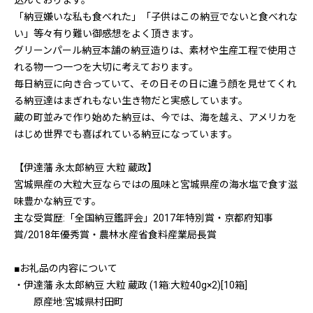
込んでおります。
「納豆嫌いな私も食べれた」「子供はこの納豆でないと食べれな
い」等々有り難い御感想をよく頂きます。
グリーンパール納豆本舗の納豆造りは、素材や生産工程で使用さ
れる物一つ一つを大切に考えております。
毎日納豆に向き合っていて、その日その日に違う顔を見せてくれ
る納豆達はまぎれもない生き物だと実感しています。
蔵の町並みで作り始めた納豆は、今では、海を越え、アメリカを
はじめ世界でも喜ばれている納豆になっています。
【伊達藩 永太郎納豆 大粒 蔵政】
宮城県産の大粒大豆ならではの風味と宮城県産の海水塩で食す滋
味豊かな納豆です。
主な受賞歴:「全国納豆鑑評会」2017年特別賞・京都府知事
賞/2018年優秀賞・農林水産省食料産業局長賞
■お礼品の内容について
・伊達藩 永太郎納豆 大粒 蔵政 (1箱:大粒40g×2)[10箱]
原産地:宮城県村田町