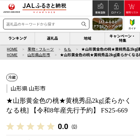
新規登録
ログイン
寄附リスト
ガイド
キャンペーン・
ランキング
返礼品
地域
特集
HOME
果物・フルーツ
もも
★山形黄金色の桃★黄桃秀品2kg[柔
HOME
山形県山形市
★山形黄金色の桃★黄桃秀品2kg[柔らかくなる桃]
冷蔵
山形県 山形市
★山形黄金色の桃★黄桃秀品2kg[柔らかく
なる桃] 【令和8年産先行予約】 FS25-669
0.0
(
0
)