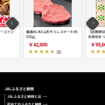
厳選A5-A4 山形牛 ヒレステーキ 約
【定期便6回】令和7年産 山
520g(…
別栽培米 つや…
￥42,000
￥95,000
(
2
)
(
6
)
JALふるさと納税
JALふるさと納税とは
初めてのふるさと納税