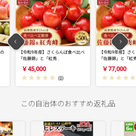
さくらんぼ食べ比べ
【令和9年産】さくらんぼ食べ比べ
【
紅秀…
「佐藤錦」と「紅秀…
峰」 
￥77,000
￥
(
0
)
(
0
)
この自治体のおすすめ返礼品