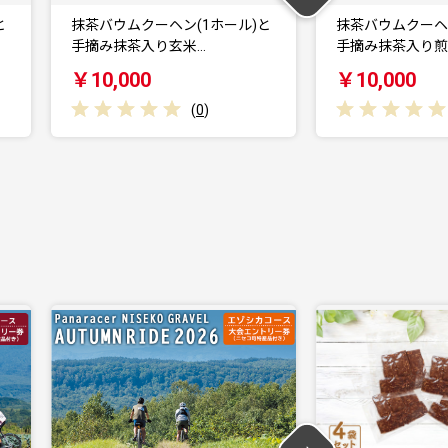
と
抹茶バウムクーヘン(1ホール)と
京都府与謝野町
手摘み抹茶入り煎茶…
マツを練り込んだ
￥10,000
￥13,000
(
0
)