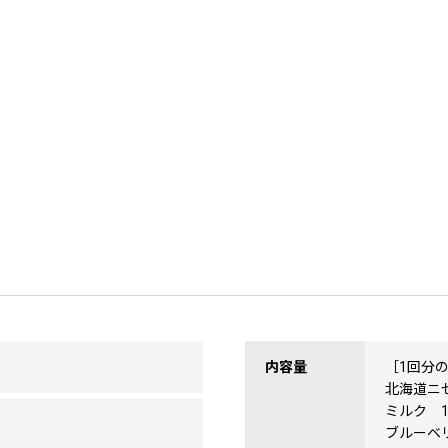
内容量
［1回分
北海道ニ
ミルク 10
ブルーベリ