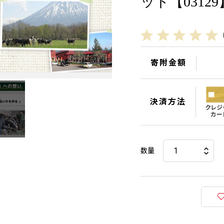
ット【03129
寄附金額
決済方法
数量