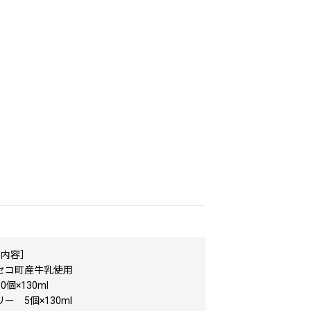
の内容］
セコ町産牛乳使用
個×130ml
ー 5個×130ml