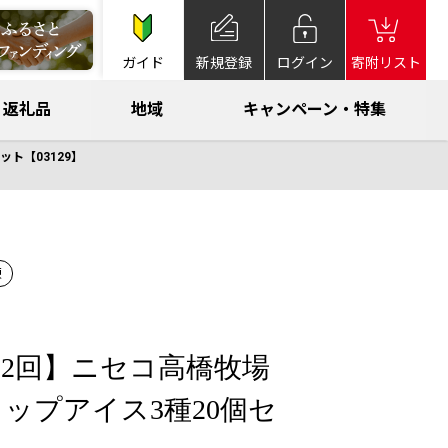
ガイド
新規登録
ログイン
寄附リスト
返礼品
地域
キャンペーン・特集
ト【03129】
凍
2回】ニセコ高橋牧場
ップアイス3種20個セ