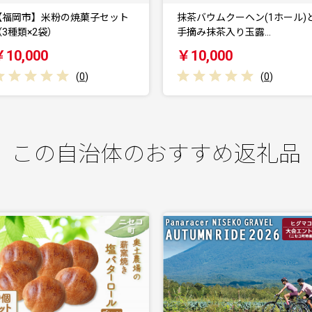
抹茶バウムクーヘン(1ホール)と
抹茶バウムクーヘン(1ホール)
手摘み抹茶入り玉露…
手摘み抹茶入り玄米…
￥10,000
￥10,000
(
0
)
(
0
)
この自治体のおすすめ返礼品