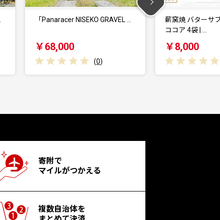
 …
薪窯焼 バターサブレ アーモンド
ニセコ高橋牧場
ココア 4袋 | …
ップアイス3種1
￥8,000
￥10,000
(
0
)
寄附で
マイルがつかえる
複数自治体を
まとめて決済