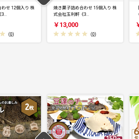
わせ 15個入り 株
【福岡市】米粉の焼菓子セット
3…
（3種類×2袋）
￥10,000
(
0
)
(
0
)