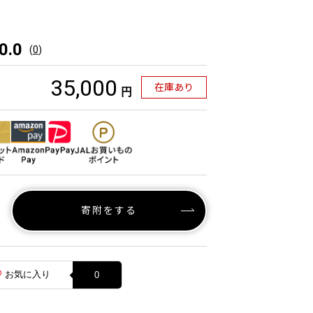
】
0.0
(
0
)
35,000
在庫あり
円
寄附をする
お気に入り
0