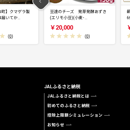
 発芽発酵あずき
薪窯焼 塩バターロール プレーン
(小麦･…
6個 | 自家製…
￥10,000
(
0
)
(
0
)
JALふるさと納税
JALふるさと納税とは
初めてのふるさと納税
控除上限額シミュレーション
お知らせ