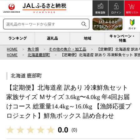
新規登録
ログイン
寄附リスト
ガイド
キャンペーン・
ランキング
返礼品
地域
特集
HOME
魚介類
その他の魚介・加工品
【定期便】北海道産 訳あ
HOME
北海道鹿部町
【定期便】北海道産 訳あり 冷凍鮮魚セット 家
北海道 鹿部町
【定期便】北海道産 訳あり 冷凍鮮魚セット
家族サイズ Ｍサイズ 3.6kg〜4.0kg 年4回お届
けコース 総重量14.4kg～16.0kg 【漁師応援プ
ロジェクト】鮮魚ボックス 詰め合わせ
0.0
(
0
)