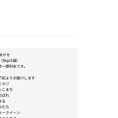
まかせ
（5kg×2袋）
一原料米です。
記よりお届けします
ヒカリ
たこまち
めぼれ
まる
ひたち
ークイーン