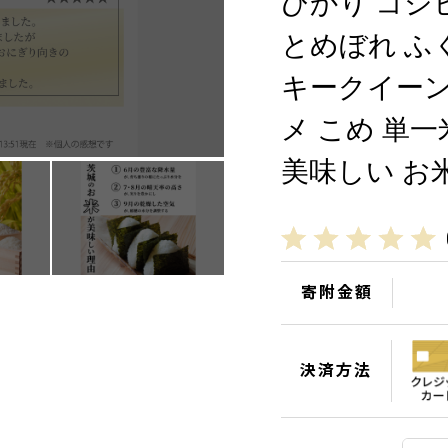
ひかり コシ
とめぼれ ふ
キークイーン
メ こめ 単一
美味しい お
寄附金額
決済方法