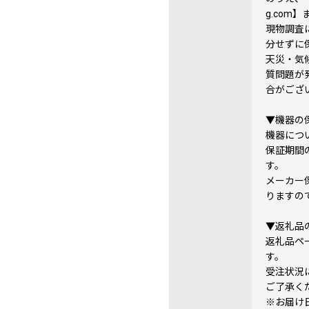
g.com
現物調査
分せずに
天災・気
質問題が
合がござ
▼機器の
機器につ
保証期間
す。
メーカー
りますの
▼返礼品
返礼品ペ
す。
受注状況
ご了承く
※お届け