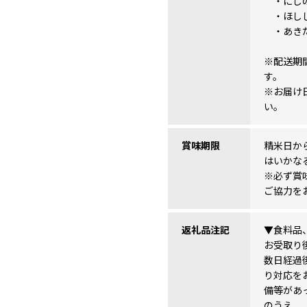
・にじの
・ほし
・あき
※配送期
す。
※お届け
い。
賞味期限
精米日か
はいかな
※必ず賞
ご協力を
返礼品注記
▼食料品
お受取り
数日経過
り対応を
備等があ
のうえ、【担