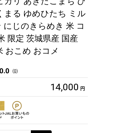
ヒカリ あきたこまち ひ
くまる ゆめひたち ミル
 にじのきらめき 米 コ
米 限定 茨城県産 国産
米 おこめ おコメ
0.0
(
0
)
14,000
円