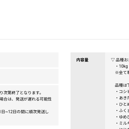
内容量
▽ 品種お
・10kg
※全て単
品種は下
・コシ
り次第終了となります。
・あき
場合は、発送が遅れる可能性
・ひと
・ふく
月1日~12日の間に順次発送し
・ゆめ
・ミルキ