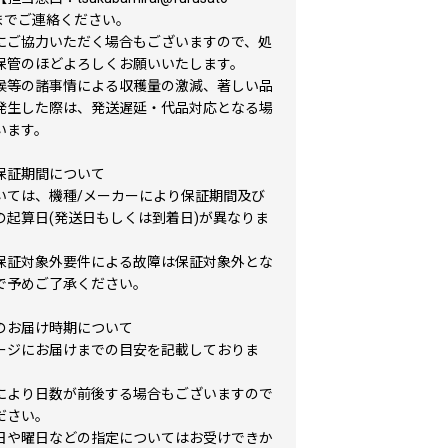
】までご連絡ください。
にご協力いただく場合もございますので、処
保管のほどよろしくお願いいたします。
候等の諸事情による収穫量の激減、著しい品
発生した際は、発送遅延・代品対応となる場
います。
保証期間について
いては、機種/メーカーにより保証期間及び
の起算日(発送日もしくは到着日)が異なりま
保証対象外要件による故障は保証対象外とな
で予めご了承ください。
のお届け時期について
ージにお届けまでの目安を記載しておりま
により日数が前後する場合もございますので
ださい。
日や曜日などの指定についてはお受けできか