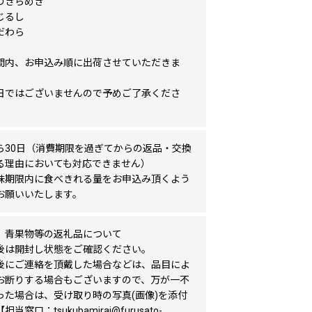
きらめき
じるし
だわら
間内、お申込み順に出荷させていただきま
日ではございませんので予めご了承くださ
ら30日（消費期限を過ぎてからの返品・交換
る理由においても対応できません）
味期限内に食べきれる量をお申込み頂くよう
お願いいたします。
、青果物等の返礼品について
後は開封し状態をご確認ください。
後にご連絡を頂戴した場合などは、品目によ
お断りする場合もございますので、万が一不
った場合は、受け取り時の写真(画像)を添付
当窓口：tsukubamirai@furusato-