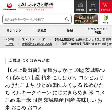
新規登録
ログイン
寄附リスト
ガイド
キャンペーン・
ランキング
返礼品
地域
特集
HOME
米・パン
米
【8月上期出荷】品種おまかせ 10kg 茨城県
HOME
茨城県つくばみらい市
【8月上期出荷】品種おまかせ 10kg 
茨城県 つくばみらい市
【8月上期出荷】品種おまかせ 10kg 茨城県つ
くばみらい市産 精米 こしひかり コシヒカリ
あきたこまち ひとめぼれ ふくまる ゆめひた
ち ミルキークイーン にじのきらめき 米 コメ
こめ 単一米 限定 茨城県産 国産 美味しい お
米 おこめ おコメ