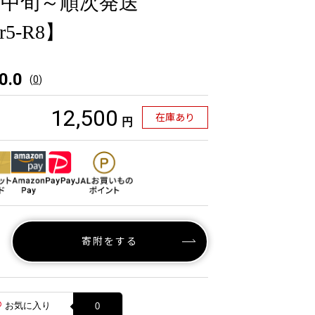
0月中旬～順次発送
-r5-R8】
0.0
(
0
)
12,500
在庫あり
円
寄附をする
お気に入り
0