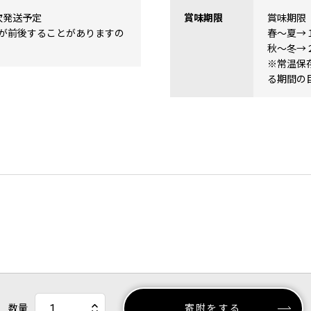
次発送予定
賞味期限
賞味期限
が前後することがありますの
春～夏→
秋～冬→
※常温保
る期間の
数量
寄附をする