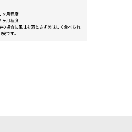
１ヶ月程度
２ヶ月程度
存の場合に風味を落とさず美味しく食べられ
目安です。