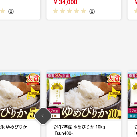
￥34,000
(
0
)
(
0
)
ぴりか 10kg
令和7年産 無洗米 ゆめぴりか
10kg 【sun…