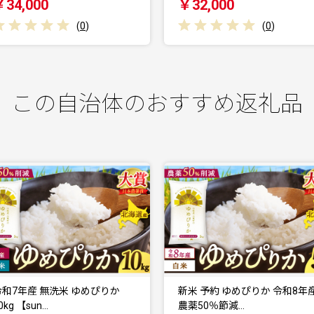
￥32,000
￥26,000
(
0
)
(
0
)
この自治体のおすすめ返礼品
新米 予約 ゆめぴりか 令和8年産
新米 予約 ゆめぴりか 令和8年
農薬50％節減…
農薬50％節減…