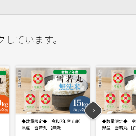
クしています。
◆数量限定◆ 令和7年産 山形
◆数量限定◆ 令
県産 雪若丸 【白米…
県産 雪若丸 【