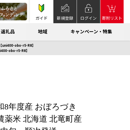
ガイド
新規登録
ログイン
寄附リスト
返礼品
地域
キャンペーン・特集
400-obo-r5-R8】
0-obo-r5-R8】
令和8年度産 おぼろづき
 低農薬米 北海道 北竜町産