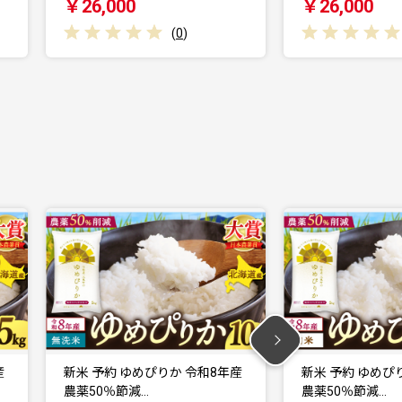
￥26,000
￥24,000
(
0
)
産
新米 予約 ゆめぴりか 令和8年産
新米 予約 ゆめぴ
農薬50％節減…
農薬50％節減…