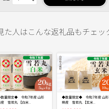
見た人はこんな返礼品もチェッ
◆数量限定◆ 令和7年産 山形
◆数量限定◆ 令和7年産 山形
県産 雪若丸 【玄米…
県産 雪若丸 【無洗…