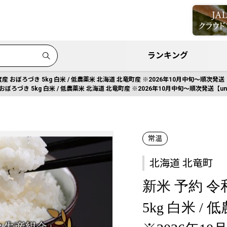
ランキング
産 おぼろづき 5kg 白米 / 低農薬米 北海道 北竜町産 ※2026年10月中旬～順次発送【uni
ぼろづき 5kg 白米 / 低農薬米 北海道 北竜町産 ※2026年10月中旬～順次発送【uni40
常温
北海道 北竜町
新米 予約 
5kg 白米 /