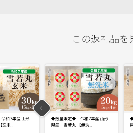
この返礼品を
令和7年産 山形
◆数量限定◆ 令和7年産 山形
【無洗…
県産 雪若丸 【白米…