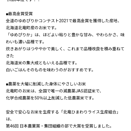
■最高金賞受賞
全道のゆめぴりかコンテスト2021で最高金賞を獲得した産地、
北海道北竜町産のお米です。
「ゆめぴりか」は、ほどよい粘りと豊かな甘み、やわらかさ、味
わいも濃い品種です。
炊きあがりはつややかで美しく、これまで品種改良を積み重ねて
きた
北海道米の集大成ともいえる品種です。
白いごはんそのものを味わうのがおすすめです。
■農薬を大幅に削減した身体にやさしいお米
北竜町のお米は、全国で唯一の減農薬JAS認証米で、
化学合成農薬を50％以上削減した低農薬米です。
安全で安心なお米を生産する「北竜ひまわりライス生産組合」
は、
第46回 日本農業賞・集団組織の部で大賞を受賞しました。