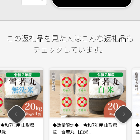
この返礼品を見た人はこんな返礼品も
チェックしています。
産 山形県
◆数量限定◆ 令和7年産 山形県
◆数量限定
産 雪若丸 【白米…
産 雪若丸