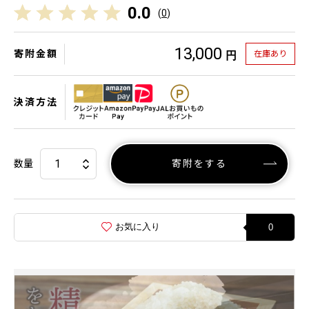
0.0
(
0
)
13,000
寄附金額
在庫あり
円
決済方法
数量
寄附をする
お気に入り
0