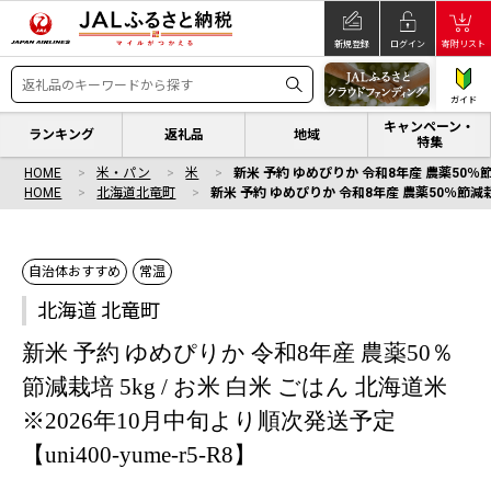
新規登録
ログイン
寄附リスト
ガイド
キャンペーン・
ランキング
返礼品
地域
特集
HOME
米・パン
米
新米 予約 ゆめぴりか 令和8年産 農薬50％節減栽
HOME
北海道北竜町
新米 予約 ゆめぴりか 令和8年産 農薬50％節減栽培 
自治体おすすめ
常温
北海道 北竜町
新米 予約 ゆめぴりか 令和8年産 農薬50％
節減栽培 5kg / お米 白米 ごはん 北海道米
※2026年10月中旬より順次発送予定
【uni400-yume-r5-R8】