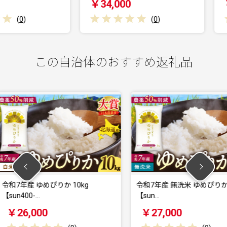
￥34,000
￥32,0
(
0
)
この自治体のおすすめ返礼品
0kg
令和7年産 無洗米 ゆめぴりか 10kg
新米 予約
【sun…
薬50％節
￥27,000
￥13,