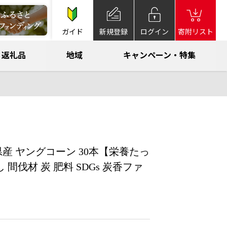
ガイド
新規登録
ログイン
寄附リスト
返礼品
地域
キャンペーン・特集
県産 ヤングコーン 30本【栄養たっ
間伐材 炭 肥料 SDGs 炭香ファ