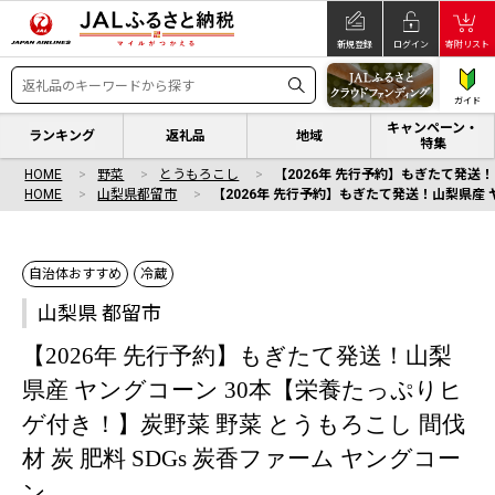
新規登録
ログイン
寄附リスト
ガイド
キャンペーン・
ランキング
返礼品
地域
特集
HOME
野菜
とうもろこし
【2026年 先行予約】もぎたて発送！
HOME
山梨県都留市
【2026年 先行予約】もぎたて発送！山梨県産 
自治体おすすめ
冷蔵
山梨県 都留市
【2026年 先行予約】もぎたて発送！山梨
県産 ヤングコーン 30本【栄養たっぷりヒ
ゲ付き！】炭野菜 野菜 とうもろこし 間伐
材 炭 肥料 SDGs 炭香ファーム ヤングコー
ン