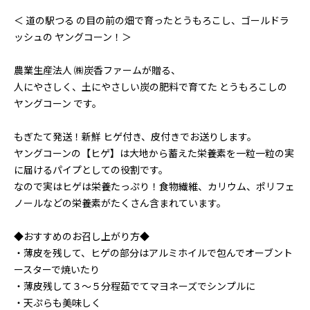
＜ 道の駅つる の目の前の畑で育ったとうもろこし、ゴールドラ
ッシュの ヤングコーン！＞
農業生産法人 ㈱炭香ファームが贈る、
人にやさしく、土にやさしい炭の肥料で育てた とうもろこしの
ヤングコーン です。
もぎたて発送！新鮮 ヒゲ付き、皮付きでお送りします。
ヤングコーンの【ヒゲ】は大地から蓄えた栄養素を一粒一粒の実
に届けるパイプとしての役割です。
なので実はヒゲは栄養たっぷり！食物繊維、カリウム、ポリフェ
ノールなどの栄養素がたくさん含まれています。
◆おすすめのお召し上がり方◆
・薄皮を残して、ヒゲの部分はアルミホイルで包んでオーブント
ースターで焼いたり
・薄皮残して３～５分程茹でてマヨネーズでシンプルに
・天ぷらも美味しく