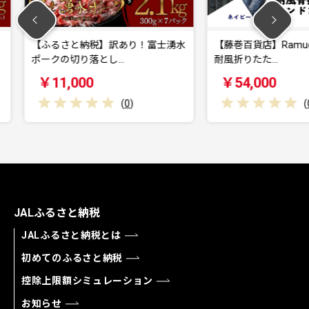
あり！富士湧水
【藤巻百貨店】Ramuda 晴雨兼用
【20
…
耐風折りたた…
ード］
￥54,000
￥11
(
0
)
(
0
)
JALふるさと納税
JALふるさと納税とは
初めてのふるさと納税
控除上限額シミュレーション
お知らせ