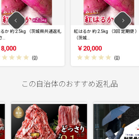
（茨城県共通返礼
紅はるか 約 2.5kg （3回 定期便 ）
紅はるか 約
（茨城…
（茨城…
￥20,000
￥40,
)
(
0
)
この自治体のおすすめ返礼品