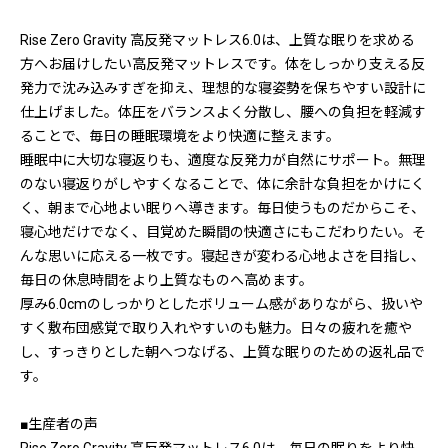
Rise Zero Gravity 高反発マットレス6.0は、上質な眠りを求める
方へお届けしたい高反発マットレスです。体をしっかり支える反
発力で沈み込みすぎを抑え、理想的な寝姿勢を保ちやすい設計に
仕上げました。体圧をバランスよく分散し、腰への負担を軽減す
ることで、毎日の睡眠環境をより快適に整えます。
睡眠中に大切な寝返りも、適度な反発力が自然にサポート。無理
のない寝返りがしやすくなることで、体に余計な負担をかけにく
く、朝まで心地よい眠りへ導きます。毎日使うものだからこそ、
寝心地だけでなく、目覚めた瞬間の快適さにもこだわりたい。そ
んな思いに応える一枚です。寝起きが変わる心地よさを目指し、
毎日の休息時間をより上質なものへ高めます。
厚み6.0cmのしっかりとしたボリューム感がありながら、扱いや
すく敷布団感覚で取り入れやすいのも魅力。日々の疲れを癒や
し、すっきりとした朝へつなげる、上質な眠りのための返礼品で
す。
■生産者の声