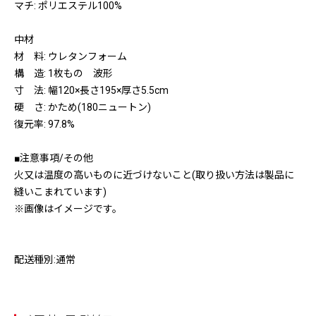
マチ: ポリエステル100%
中材
材 料: ウレタンフォーム
構 造: 1枚もの 波形
寸 法: 幅120×長さ195×厚さ5.5cm
硬 さ: かため(180ニュートン)
復元率: 97.8%
■注意事項/その他
火又は温度の高いものに近づけないこと(取り扱い方法は製品に
縫いこまれています)
※画像はイメージです。
配送種別:通常