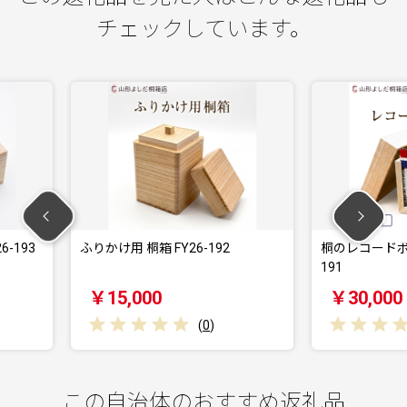
チェックしています。
6-192
桐のレコードボックス(EP用) FY26-
桐のレ
191
190
￥30,000
￥5
(
0
)
(
0
)
この自治体のおすすめ返礼品