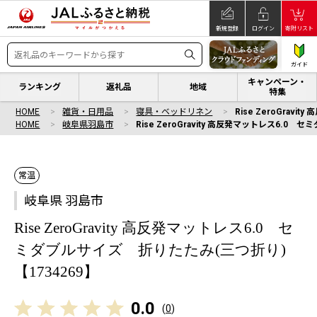
新規登録
ログイン
寄附リスト
ガイド
キャンペーン・
ランキング
返礼品
地域
特集
HOME
雑貨・日用品
寝具・ベッドリネン
Rise ZeroGra
HOME
岐阜県羽島市
Rise ZeroGravity 高反発マットレス6.0
常温
岐阜県 羽島市
Rise ZeroGravity 高反発マットレス6.0 セ
ミダブルサイズ 折りたたみ(三つ折り)
【1734269】
0.0
(
0
)