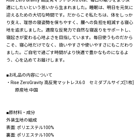
Rise Zero Gravity 高反発マットレス6.0は、毎日の眠りをより快
適にしたいという思いから生まれました。睡眠は、明日を元気に
迎えるための大切な時間です。だからこそ私たちは、体をしっか
り支え、理想の寝姿勢を保ちやすく、腰への負担を軽減する寝心
地を追求しました。適度な反発力で自然な寝返りをサポートし、
寝起きが変わる心地よさを目指しています。毎日使うものだから
こそ、寝心地だけでなく、扱いやすさや使いやすさにもこだわり
ました。ご自宅で過ごす時間がより快適で豊かなものになるよ
う、心を込めてお届けします。
■お礼品の内容について
・Rise ZeroGravity 高反発マットレス6.0 セミダブルサイズ[1枚]
原産地:中国
■原材料・成分
外装生地の組成
表面: ポリエステル100%
裏面: ポリエステル100%