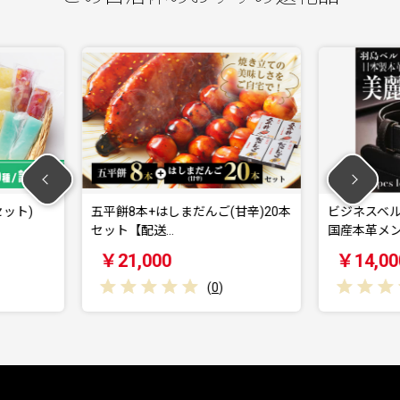
だんご(甘辛)20本
ビジネスベルト(スムースレザー)
シャ
国産本革メンズベ…
葛ア
￥14,000
￥
(
0
)
(
0
)