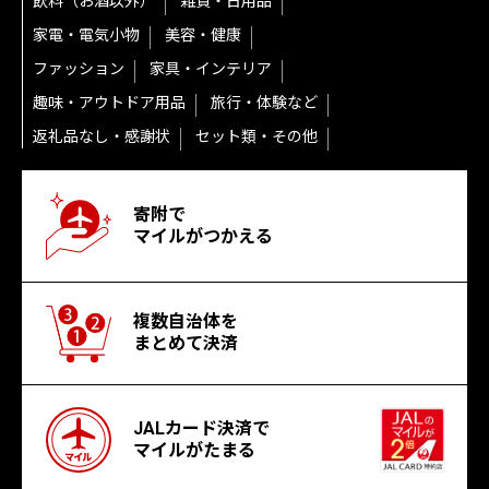
飲料（お酒以外）
雑貨・日用品
家電・電気小物
美容・健康
ファッション
家具・インテリア
趣味・アウトドア用品
旅行・体験など
返礼品なし・感謝状
セット類・その他
寄附で
マイルがつかえる
複数自治体を
まとめて決済
JALカード決済で
マイルがたまる