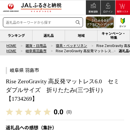
新規登録
ログイン
寄附リスト
ガイド
キャンペーン・
ランキング
返礼品
地域
特集
HOME
雑貨・日用品
寝具・ベッドリネン
Rise ZeroGravit
HOME
岐阜県羽島市
Rise ZeroGravity 高反発マットレス…
返礼品
岐阜県 羽島市
Rise ZeroGravity 高反発マットレス6.0 セミ
ダブルサイズ 折りたたみ(三つ折り)
【1734269】
0.0
(
0
)
返礼品への感想（集計）