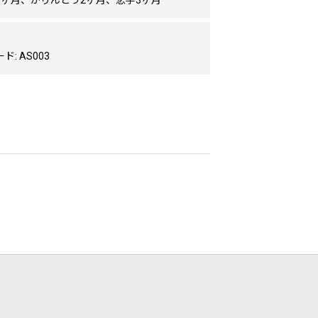
1ヶ月、かりんとう2ヶ月、恋芋3ヶ月
: AS003