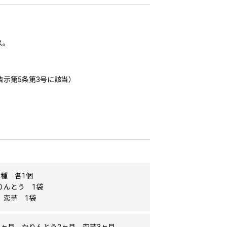
ス。
示第5条第3号に該当）
3種 各1個
りんとう 1袋
 恋芋 1袋