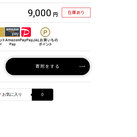
9,000
在庫あり
円
寄附をする
お気に入り
0