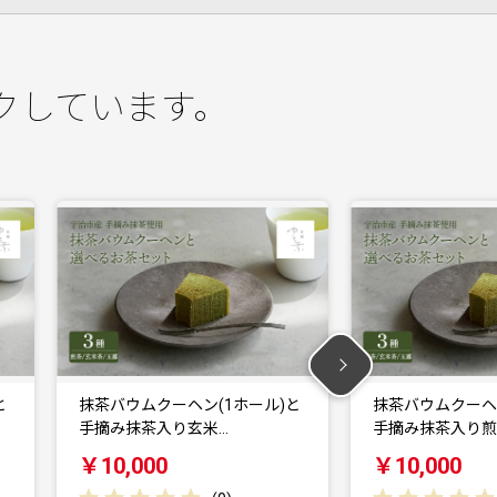
クしています。
ル)と
抹茶バウムクーヘン(1ホール)と
京都府与謝
手摘み抹茶入り煎茶…
マツを練り込
￥10,000
￥13,000