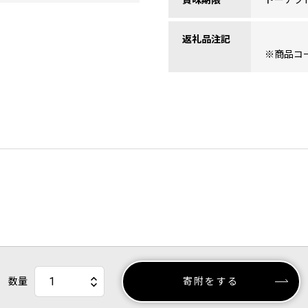
賞味期限
ドーナツ
返礼品注記
※商品コード
数量
寄附をする