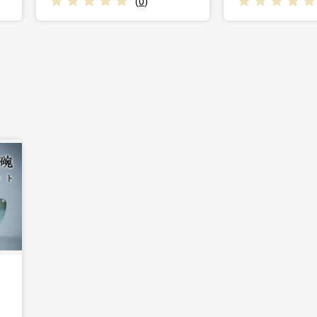
(
0
)