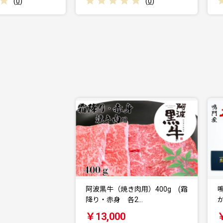
(
0
)
(
0
)
阿波黒牛（焼き肉用）400g (霜
降り・赤身 各2…
￥13,000