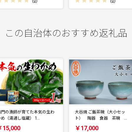
(
0
)
(
0
)
この自治体のおすすめ返礼品
鳴門の漁師が育てた本気の生わ
大谷焼 ご飯茶碗（大小セッ
かめ（湯通し塩蔵） 1…
ト） 陶器 食器 茶碗 …
￥15,000
￥17,000