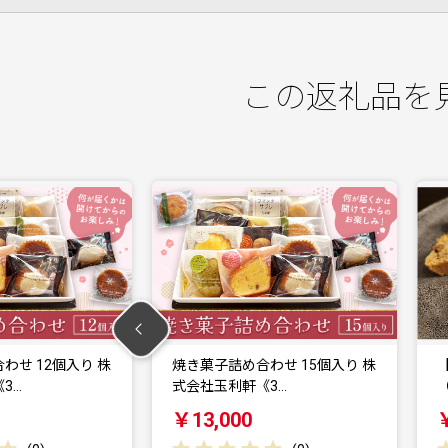
この返礼品を
め合わせ 15個入り 株
【福岡市】米粉の焼菓子セット
軒《3…
（3種類×2袋）
00
￥10,000