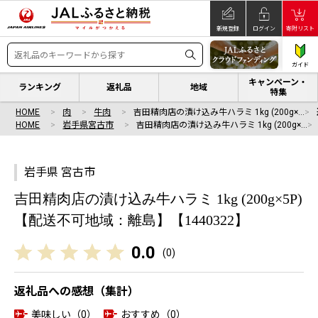
新規登録
ログイン
寄附リスト
ガイド
キャンペーン・
ランキング
返礼品
地域
特集
HOME
肉
牛肉
吉田精肉店の漬け込み牛ハラミ 1kg (200g×…
HOME
岩手県宮古市
吉田精肉店の漬け込み牛ハラミ 1kg (200g×…
岩手県 宮古市
吉田精肉店の漬け込み牛ハラミ 1kg (200g×5P)
【配送不可地域：離島】【1440322】
0.0
(
0
)
返礼品への感想（集計）
美味しい（0）
おすすめ（0）