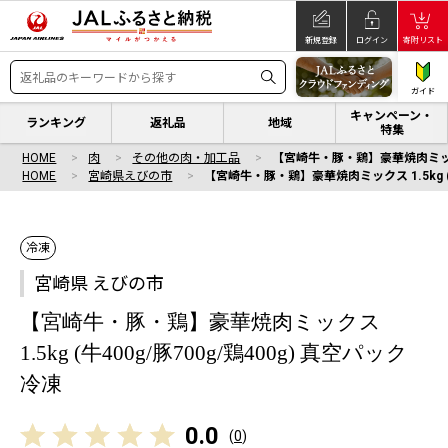
新規登録
ログイン
寄附リスト
ガイド
キャンペーン・
ランキング
返礼品
地域
特集
HOME
肉
その他の肉・加工品
【宮崎牛・豚・鶏】豪華焼肉ミックス 1
HOME
宮崎県えびの市
【宮崎牛・豚・鶏】豪華焼肉ミックス 1.5kg (牛4
冷凍
宮崎県 えびの市
【宮崎牛・豚・鶏】豪華焼肉ミックス
1.5kg (牛400g/豚700g/鶏400g) 真空パック
冷凍
0.0
(
0
)