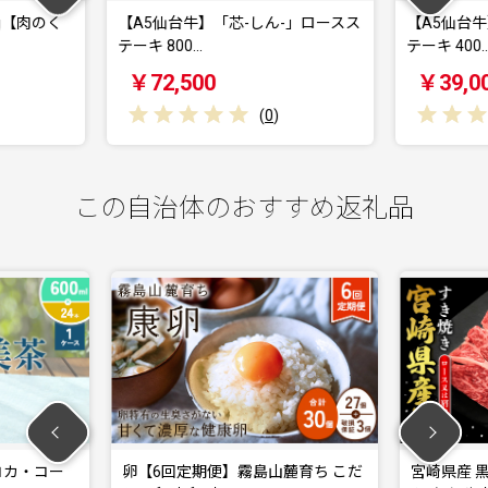
芯-しん-」ロースス
【A5仙台牛】「芯-しん-」ロースス
【
テーキ 400…
テ
￥39,000
(
0
)
(
0
)
この自治体のおすすめ返礼品
便】霧島山麓育ち こだ
宮崎県産 黒牛 すき焼き しゃぶしゃ