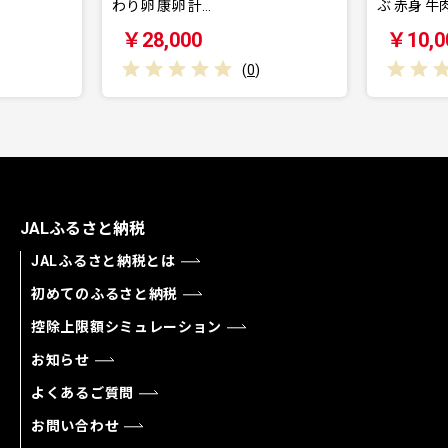
…
ぶ 赤身 牛肉…
0
￥10,000
(
0
)
(
0
)
JALふるさと納税
JALふるさと納税とは
初めてのふるさと納税
控除上限額シミュレーション
お知らせ
よくあるご質問
お問い合わせ