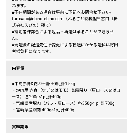
ねます。
■不在期間がある場合は事前に下記へお問合せ下さい。
furusato@ebino-ebino.com（ふるさと納税担当窓口（株
式会社えびの）宛て）
■寄附者様都合による返品・再送は承ることができませ
ん。
■発送後の配送先住所変更による転送にかかる送料は寄附
者様負担になります。
内容量
●牛肉赤身&霜降＋豚＋鶏_計1.5kg
・焼肉用 赤身（ウデ又はモモ）＆霜降り（肩ロース又はロ
ース） 各200g×1p_計400g
・宮崎県産豚肉（バラ・肩ロース）各350g×1p_計700g
・宮崎県産鶏肉 400g×1p_計400g
賞味期限