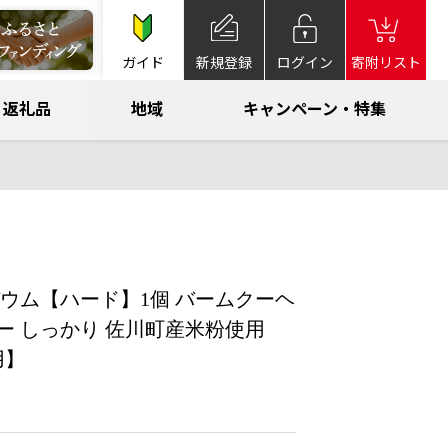
ガイド
新規登録
ログイン
寄附リスト
返礼品
地域
キャンペーン・特集
ウム【ハード】1個 バームクーヘ
ー しっかり 佐川町産米粉使用
用】