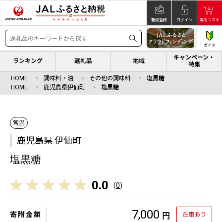
新規登録
ログイン
寄附リスト
ガイド
キャンペーン・
ランキング
返礼品
地域
特集
HOME
調味料・油
その他の調味料
塩黒糖
HOME
鹿児島県伊仙町
塩黒糖
常温
鹿児島県 伊仙町
塩黒糖
0.0
(
0
)
7,000
寄附金額
在庫あり
円