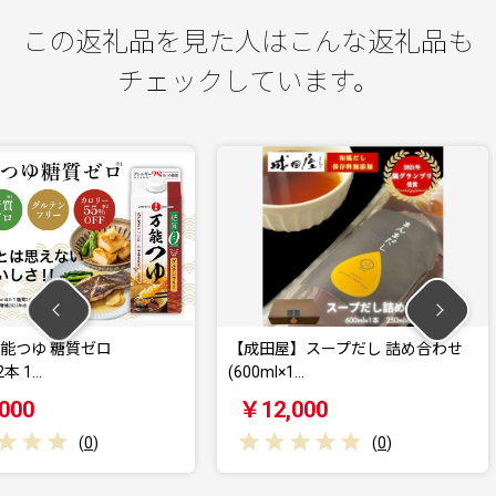
この返礼品を見た人はこんな返礼品も
チェックしています。
ロ
【成田屋】スープだし 詰め合わせ
マツキン醸
(600ml×1…
ン酢セット
￥12,000
￥8,00
(
0
)