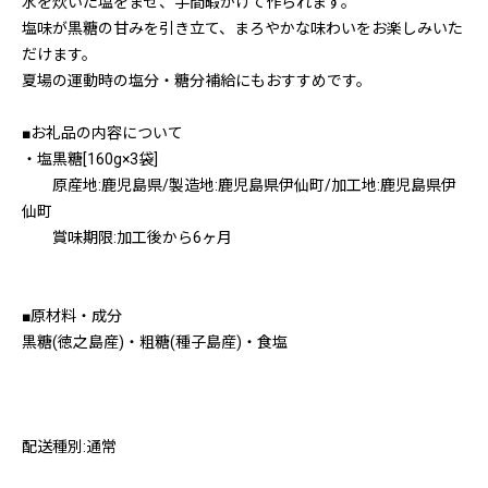
水を炊いた塩をまぜ、手間暇かけて作られます。
塩味が黒糖の甘みを引き立て、まろやかな味わいをお楽しみいた
だけます。
夏場の運動時の塩分・糖分補給にもおすすめです。
■お礼品の内容について
・塩黒糖[160g×3袋]
原産地:鹿児島県/製造地:鹿児島県伊仙町/加工地:鹿児島県伊
仙町
賞味期限:加工後から6ヶ月
■原材料・成分
黒糖(徳之島産)・粗糖(種子島産)・食塩
配送種別:通常